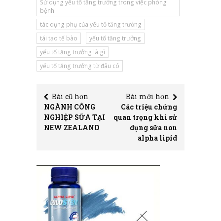
Sử dụng yếu tố tăng trưởng trong việc phòng
bệnh
tác dụng phụ của yếu tố tăng trưởng
tái tạo tế bào
yếu tố tăng trưởng
yếu tố tăng trưởng là gì
yếu tố tăng trưởng từ đâu có
Bài cũ hơn
Bài mới hơn
NGÀNH CÔNG
Các triệu chứng
NGHIỆP SỮA TẠI
quan trọng khi sử
NEW ZEALAND
dụng sữa non
alpha lipid