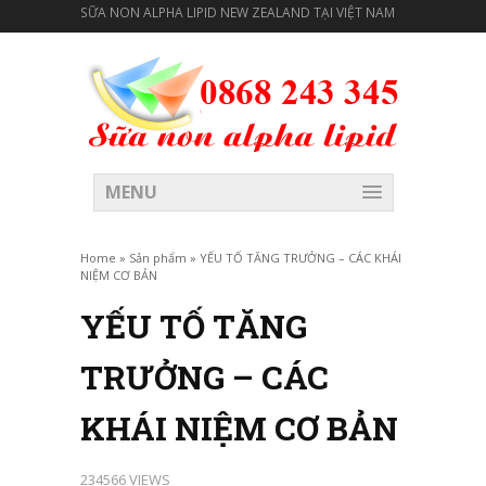
SỮA NON ALPHA LIPID NEW ZEALAND TẠI VIỆT NAM
MENU
Home
»
Sản phẩm
»
YẾU TỐ TĂNG TRƯỞNG – CÁC KHÁI
NIỆM CƠ BẢN
YẾU TỐ TĂNG
TRƯỞNG – CÁC
KHÁI NIỆM CƠ BẢN
234566 VIEWS