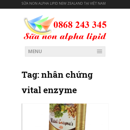
SỮA NON ALPHA LIPID NEW ZEALAND TẠI VIỆT NAM
MENU
Tag:
nhân chứng
vital enzyme