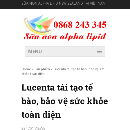
SỮA NON ALPHA LIPID NEW ZEALAND TẠI VIỆT NAM
MENU
Home
»
Sản phẩm
»
Lucenta tái tạo tế bào, bảo vệ sức
khỏe toàn diện
Lucenta tái tạo tế
bào, bảo vệ sức khỏe
toàn diện
334701 VIEWS