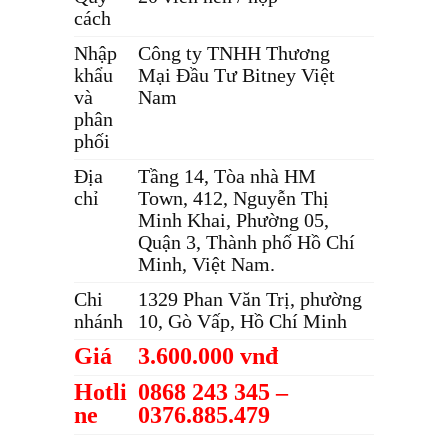
cách
Nhập
Công ty TNHH Thương
khẩu
Mại Đầu Tư Bitney Việt
và
Nam
phân
phối
Địa
Tầng 14, Tòa nhà HM
chỉ
Town, 412, Nguyễn Thị
Minh Khai, Phường 05,
Quận 3, Thành phố Hồ Chí
Minh, Việt Nam.
Chi
1329 Phan Văn Trị, phường
nhánh
10, Gò Vấp, Hồ Chí Minh
Giá
3.600.000 vnđ
Hotli
0868 243 345 –
ne
0376.885.479