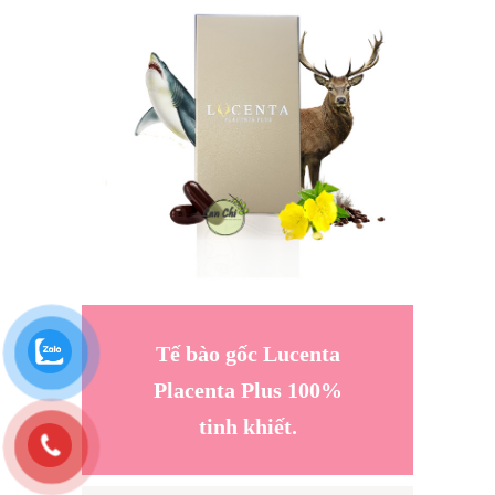
Tế bào gốc Lucenta
Placenta Plus 100%
tinh khiết.