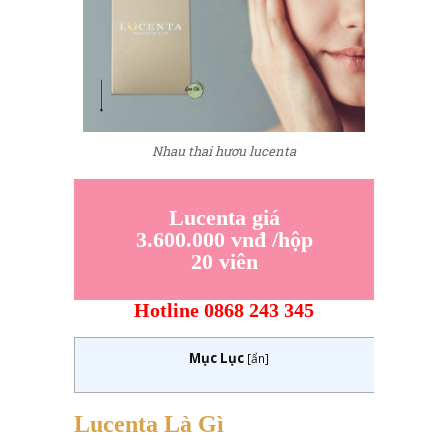
Nhau thai hươu lucenta
Lucenta giá
3.600.000 vnđ /hộp
20 viên
Hotline 0868 243 345
Mục Lục
[
ẩn
]
Lucenta Là Gì