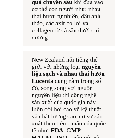
quả chuyên sâu
 khi đưa vào 
cơ thể con người như: nhau 
thai hươu tự nhiên, dầu anh 
thảo, các axit có lợi và 
collagen từ cá sâu dưới đại 
dương.
New Zealand nổi tiếng thế 
giới với những loại 
nguyên 
liệu sạch và nhau thai hươu 
Lucenta
 cũng nằm trong số 
đó, song song với nguồn 
nguyên liệu thì công nghệ 
sản xuất của quốc gia này 
luôn đòi hỏi cao về kỹ thuật 
và chất lượng cao, cơ sở sản 
xuất theo tiêu chuẩn của quốc 
tế như:
 FDA, GMP, 
HALAL, ISO
,...nên nói về 