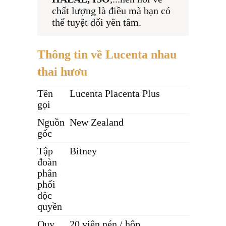
chất lượng là điều mà bạn có 
thể tuyệt đối yên tâm.
Thông tin về Lucenta nhau
thai hươu
Tên
Lucenta Placenta Plus
gọi
Nguồn
New Zealand
gốc
Tập
Bitney
đoàn
phân
phối
độc
quyền
Quy
20 viên nén / hộp