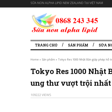
SỮA NON ALPHA LIPID NEW ZEALAND TẠI VIỆT NAM
TRANG CHỦ
SẢN PHẨM
SỮA N
Home
»
Sản phẩm
»
Tokyo Res 1000 Nhật Bản giảp pháp hỗ trợ
Tokyo Res 1000 Nhật Bả
ung thư vượt trội nhất
109222 VIEWS