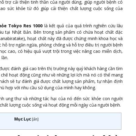
 trợ cải thiện tinh thần của người dùng, giúp người bệnh có
ao sức khỏe từ đó giúp cải thiện chất lượng cuộc sống của
ỏe Tokyo Res 1000
là kết quả của quá trình nghiên cứu lâu
ầu tại Nhật Bản. Bên trong sản phẩm có chứa hoạt chất đặc
Hanabiratake), hoạt chất này đã được chứng minh khoa học và
c hỗ trợ ngăn ngừa, phòng chống và hỗ trợ điều trị người bệnh
học cao, có hiệu quả vượt trội trong việc nâng cao miễn dịch,
 lần.
ược đánh giá cao trên thị trường này quý khách hàng cần tìm
ơ chế hoạt động cũng như về những lợi ích mà nó có thể mang
hách sẽ tự đánh giá được chất lượng sản phẩm, tự nhận định
hù hợp với nhu cầu sử dụng của mình hay không.
ệnh ung thư và những tác hại của nó đến sức khỏe con người
 chất lượng cuộc sống và hoạt động mỗi ngày của người bệnh.
Mục Lục
[
ẩn
]