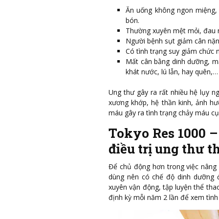
Ăn uống không ngon miệng, 
bón.
Thường xuyên mệt mỏi, đau nh
Người bệnh sụt giảm cân nặ
Có tình trạng suy giảm chức n
Mất cân bằng dinh dưỡng, mất
khát nước, lú lẫn, hay quên,…
Ung thư gây ra rất nhiều hệ lụy n
xương khớp, hệ thần kinh, ảnh h
máu gây ra tình trạng chảy máu cụ
Tokyo Res 1000 –
điều trị ung thư t
Để chủ động hơn trong việc nâng
dùng nên có chế độ dinh dưỡng đ
xuyên vận động, tập luyện thể tha
định kỳ mỗi năm 2 lần để xem tìn