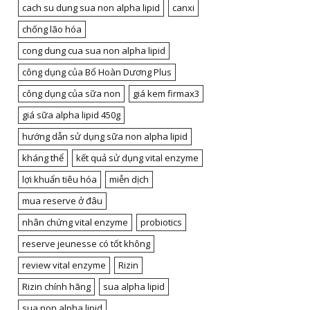
cach su dung sua non alpha lipid
canxi
chống lão hóa
cong dung cua sua non alpha lipid
công dụng của Bổ Hoàn Dương Plus
công dụng của sữa non
giá kem firmax3
giá sữa alpha lipid 450g
hướng dẫn sử dụng sữa non alpha lipid
kháng thể
kết quả sử dụng vital enzyme
lợi khuẩn tiêu hóa
miễn dịch
mua reserve ở đâu
nhân chứng vital enzyme
probiotics
reserve jeunesse có tốt không
review vital enzyme
Rizin
Rizin chính hãng
sua alpha lipid
sua non alpha lipid