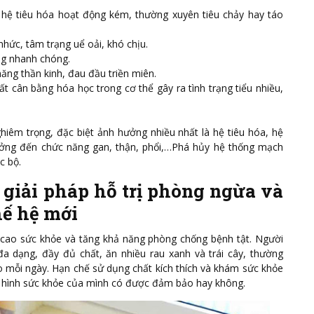
hệ tiêu hóa hoạt động kém, thường xuyên tiêu chảy hay táo
ức, tâm trạng uể oải, khó chịu.
ng nhanh chóng.
ăng thần kinh, đau đầu triền miên.
 cân bằng hóa học trong cơ thể gây ra tình trạng tiểu nhiều,
ghiêm trọng, đặc biệt ảnh hưởng nhiều nhất là hệ tiêu hóa, hệ
ưởng đến chức năng gan, thận, phổi,…Phá hủy hệ thống mạch
c bộ.
 giải pháp hỗ trị phòng ngừa và
hế hệ mới
 cao sức khỏe và tăng khả năng phòng chống bệnh tật. Người
a dạng, đầy đủ chất, ăn nhiều rau xanh và trái cây, thường
o mỗi ngày. Hạn chế sử dụng chất kích thích và khám sức khỏe
h hình sức khỏe của mình có được đảm bảo hay không.