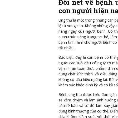
Đôi nét về bệnh 
con người hiện n
Ung thư là một trong những căn bệ
lệ tử vong cao. Không những vậy c
hàng ngày của người bệnh. Có th
quan chức năng trong cơ thể, làm
bệnh tình, làm cho người bệnh có 
rất nhiều.
Đặc biệt, đây là căn bệnh có thể 
người cao tuổi đều có nguy cơ mắ
vệ sinh an toàn thực phẩm, dinh 
dụng chất kích thích. Và điều đáng
không có dấu hiệu ngừng lại. Bởi 
khám sức khỏe định kỳ và có lối s
Bệnh ung thư được hiểu đơn giản l
sẽ xâm chiếm và làm ảnh hưởng đ
của tế bào và từ đó làm suy giả
động bình thường của cơ thể. Điểm
chia không kiểm soát với thời gi