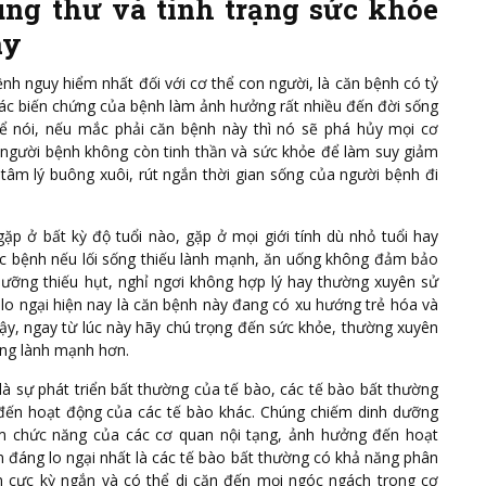
ung thư và tình trạng sức khỏe
ay
nh nguy hiểm nhất đối với cơ thể con người, là căn bệnh có tỷ
ác biến chứng của bệnh làm ảnh hưởng rất nhiều đến đời sống
ể nói, nếu mắc phải căn bệnh này thì nó sẽ phá hủy mọi cơ
 người bệnh không còn tinh thần và sức khỏe để làm suy giảm
tâm lý buông xuôi, rút ngắn thời gian sống của người bệnh đi
gặp ở bất kỳ độ tuổi nào, gặp ở mọi giới tính dù nhỏ tuổi hay
c bệnh nếu lối sống thiếu lành mạnh, ăn uống không đảm bảo
dưỡng thiếu hụt, nghỉ ngơi không hợp lý hay thường xuyên sử
 lo ngại hiện nay là căn bệnh này đang có xu hướng trẻ hóa và
vậy, ngay từ lúc này hãy chú trọng đến sức khỏe, thường xuyên
ống lành mạnh hơn.
à sự phát triển bất thường của tế bào, các tế bào bất thường
ến hoạt động của các tế bào khác. Chúng chiếm dinh dưỡng
m chức năng của các cơ quan nội tạng, ảnh hưởng đến hoạt
 đáng lo ngại nhất là các tế bào bất thường có khả năng phân
an cực kỳ ngắn và có thể di căn đến mọi ngóc ngách trong cơ