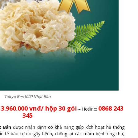
Tokyo Res 1000 Nhật Bản
3.960.000 vnđ/ hộp 30 gói
0868 243
:
– Hotline:
345
t Bản
được nhận định có khả năng giúp kích hoạt hệ thống
gốc tế bào tự do gây bệnh, chống lại các mầm bệnh ung thư,