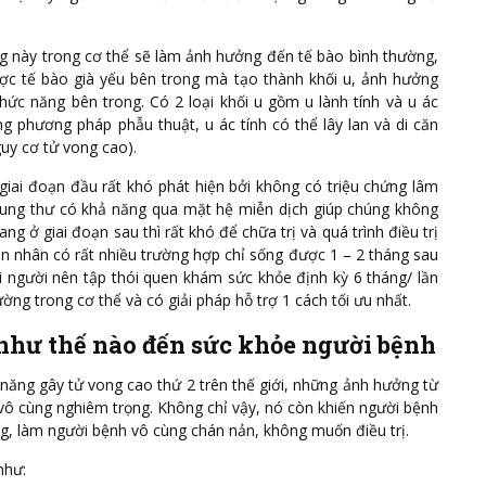
ng này trong cơ thể sẽ làm ảnh hưởng đến tế bào bình thường,
ược tế bào già yếu bên trong mà tạo thành khối u, ảnh hưởng
ức năng bên trong. Có 2 loại khối u gồm u lành tính và u ác
ằng phương pháp phẫu thuật, u ác tính có thể lây lan và di căn
guy cơ tử vong cao).
giai đoạn đầu rất khó phát hiện bởi không có triệu chứng lâm
ng thư có khả năng qua mặt hệ miễn dịch giúp chúng không
ng ở giai đoạn sau thì rất khó để chữa trị và quá trình điều trị
n nhân có rất nhiều trường hợp chỉ sống được 1 – 2 tháng sau
ọi người nên tập thói quen khám sức khỏe định kỳ 6 tháng/ lần
ờng trong cơ thể và có giải pháp hỗ trợ 1 cách tối ưu nhất.
hư thế nào đến sức khỏe người bệnh
năng gây tử vong cao thứ 2 trên thế giới, những ảnh hưởng từ
vô cùng nghiêm trọng. Không chỉ vậy, nó còn khiến người bệnh
g, làm người bệnh vô cùng chán nản, không muốn điều trị.
như: