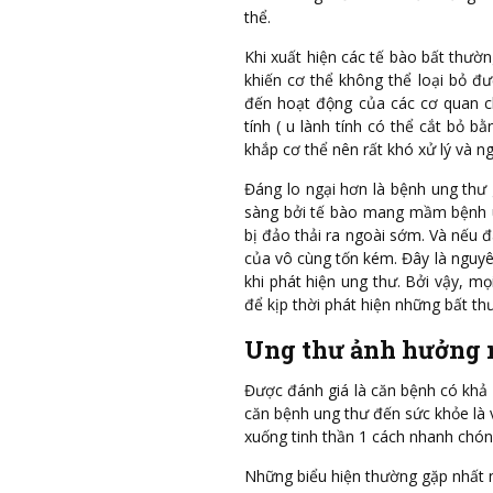
thể.
Khi xuất hiện các tế bào bất thườ
khiến cơ thể không thể loại bỏ đ
đến hoạt động của các cơ quan ch
tính ( u lành tính có thể cắt bỏ b
khắp cơ thể nên rất khó xử lý và n
Đáng lo ngại hơn là bệnh ung thư 
sàng bởi tế bào mang mầm bệnh u
bị đảo thải ra ngoài sớm. Và nếu đa
của vô cùng tốn kém. Đây là nguyê
khi phát hiện ung thư. Bởi vậy, m
để kịp thời phát hiện những bất thư
Ung thư ảnh hưởng n
Được đánh giá là căn bệnh có khả 
căn bệnh ung thư đến sức khỏe là 
xuống tinh thần 1 cách nhanh chón
Những biểu hiện thường gặp nhất 