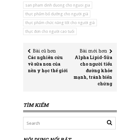
san pham dinh duong cho nguoi gia
thực phẩm bổ dưỡng cho người già
thực phẩm chức năng tốt cho người già
thực đơn cho người cao tuổi
Bài cũ hơn
Bài mới hơn
Các nghiên cứu
Alpha Lipid-Sữa
về sữa non của
cho người tiểu
nền y học thế giới
đường khỏe
mạnh, tránh biến
chứng
TÌM KIẾM
NỘI DUNG NỔI BẬT