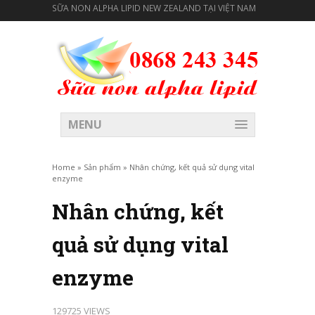
SỮA NON ALPHA LIPID NEW ZEALAND TẠI VIỆT NAM
MENU
Home
»
Sản phẩm
»
Nhân chứng, kết quả sử dụng vital
enzyme
Nhân chứng, kết
quả sử dụng vital
enzyme
129725 VIEWS