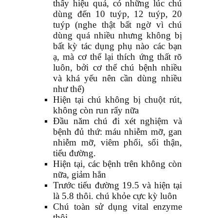
thấy hiệu quả, có những lúc chú
dùng đến 10 tuýp, 12 tuýp, 20
tuýp (nghe thật bất ngờ vì chú
dùng quá nhiều nhưng không bị
bất kỳ tác dụng phụ nào các bạn
ạ, mà cơ thể lại thích ứng thất rõ
luôn, bởi cơ thể chú bệnh nhiều
và khá yếu nên cần dùng nhiều
như thế)
Hiện tại chú không bị chuột rút,
không còn run rẩy nữa
Đầu năm chú đi xét nghiệm và
bệnh đủ thứ: máu nhiễm mỡ, gan
nhiễm mỡ, viêm phổi, sổi thận,
tiểu đường.
Hiện tại, các bệnh trên không còn
nữa, giảm hẳn
Trước tiểu đường 19.5 và hiện tại
là 5.8 thôi. chú khỏe cực kỳ luôn
Chú toàn sử dụng vital enzyme
thôi