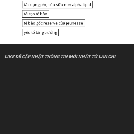
tác dụng phụ của sữa non alpha lipid
tái tạo tế bào
tế bào gốc reserve của jeunesse
yếu tố tăng trưởng
LIKE ĐỂ CẬP NHẬT THÔNG TIN MỚI NHẤT TỪ LAN CHI