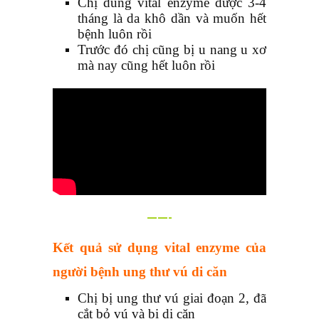
Chị dùng vital enzyme được 3-4
tháng là da khô dần và muốn hết
bệnh luôn rồi
Trước đó chị cũng bị u nang u xơ
mà nay cũng hết luôn rồi
——-
Kết quả sử dụng vital enzyme của
người bệnh ung thư vú di căn
Chị bị ung thư vú giai đoạn 2, đã
cắt bỏ vú và bị di căn