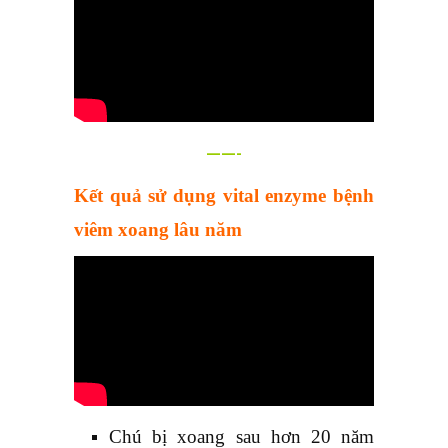
——-
Kết quả sử dụng vital enzyme bệnh
viêm xoang lâu năm
Chú bị xoang sau hơn 20 năm