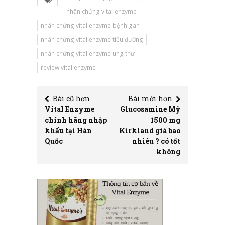
nhân chứng vital enzyme
nhân chứng vital enzyme bệnh gan
nhân chứng vital enzyme tiểu đường
nhân chứng vital enzyme ung thư
review vital enzyme
Bài cũ hơn
Bài mới hơn
Vital Enzyme
Glucosamine Mỹ
chính hãng nhập
1500 mg
khẩu tại Hàn
Kirkland giá bao
Quốc
nhiêu ? có tốt
không