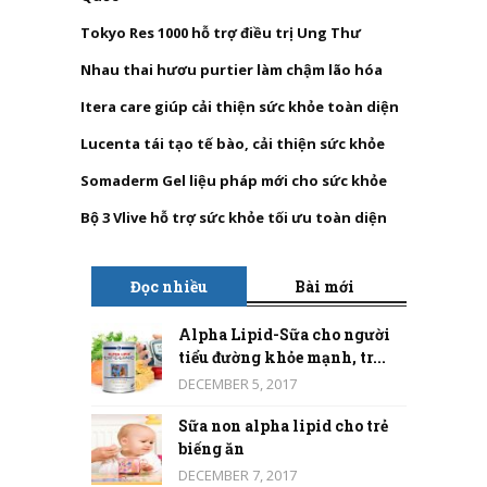
Tokyo Res 1000 hỗ trợ điều trị Ung Thư
Nhau thai hươu purtier làm chậm lão hóa
Itera care giúp cải thiện sức khỏe toàn diện
Lucenta tái tạo tế bào, cải thiện sức khỏe
Somaderm Gel liệu pháp mới cho sức khỏe
Bộ 3 Vlive hỗ trợ sức khỏe tối ưu toàn diện
Đọc nhiều
Bài mới
Alpha Lipid-Sữa cho người
tiểu đường khỏe mạnh, tr...
DECEMBER 5, 2017
Sữa non alpha lipid cho trẻ
biếng ăn
DECEMBER 7, 2017