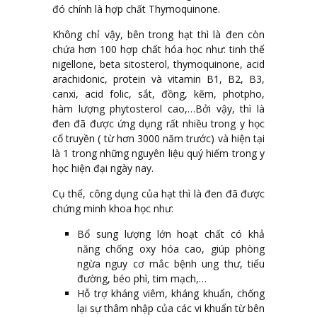
đó chính là hợp chất Thymoquinone.
Không chỉ vậy, bên trong hạt thì là đen còn
chứa hơn 100 hợp chất hóa học như: tinh thể
nigellone, beta sitosterol, thymoquinone, acid
arachidonic, protein và vitamin B1, B2, B3,
canxi, acid folic, sắt, đồng, kẽm, photpho,
hàm lượng phytosterol cao,…Bởi vậy, thì là
đen đã được ứng dụng rất nhiều trong y học
cổ truyền ( từ hơn 3000 năm trước) và hiện tại
là 1 trong những nguyên liệu quý hiếm trong y
học hiện đại ngày nay.
Cụ thể, công dụng của hạt thì là đen đã được
chứng minh khoa học như:
Bổ sung lượng lớn hoạt chất có khả
năng chống oxy hóa cao, giúp phòng
ngừa nguy cơ mắc bệnh ung thư, tiểu
đường, béo phì, tim mạch,…
Hỗ trợ kháng viêm, kháng khuẩn, chống
lại sự thâm nhập của các vi khuẩn từ bên