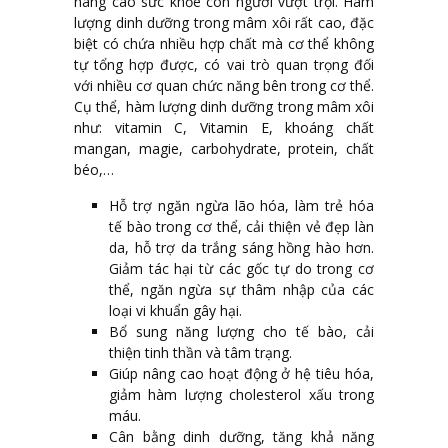
nâng cao sức khỏe con người vượt trội. Hàm
lượng dinh dưỡng trong mâm xôi rất cao, đặc
biệt có chứa nhiều hợp chất mà cơ thể không
tự tổng hợp được, có vai trò quan trọng đối
với nhiều cơ quan chức năng bên trong cơ thể.
Cụ thể, hàm lượng dinh dưỡng trong mâm xôi
như: vitamin C, Vitamin E, khoáng chất
mangan, magie, carbohydrate, protein, chất
béo,…
Hỗ trợ ngăn ngừa lão hóa, làm trẻ hóa
tế bào trong cơ thể, cải thiện vẻ đẹp làn
da, hỗ trợ da trắng sáng hồng hào hơn.
Giảm tác hại từ các gốc tự do trong cơ
thể, ngăn ngừa sự thâm nhập của các
loại vi khuẩn gây hại.
Bổ sung năng lượng cho tế bào, cải
thiện tinh thần và tâm trạng.
Giúp nâng cao hoạt động ở hệ tiêu hóa,
giảm hàm lượng cholesterol xấu trong
máu.
Cân bằng dinh dưỡng, tăng khả năng