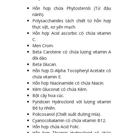
Hỗn hợp chứa Phytosterols (Từ đậu
nành).
Polysaccharides tách chiết từ hỗn hợp
thực vật, xơ yến mạch.
Hỗn hợp Acid ascorbic có chứa vitamin
C.
Men Crom.
Beta Carotene có chứa lượng vitamin A
dồi dào.
Beta Glucan.
Hỗn hợp D-Alpha Tocopheryl Acetate có
chứa vitamin E.
Hỗn hợp Niacinamide có chứa Niacin.
Kẽm Gluconat có chứa Kẽm.
Bột cây hoa cúc.
Pyridoxin Hydroclorid với lượng vitamin
B6 tự nhiên.
Policosanol (Chiết xuất đường mía).
Cyanocobalamin có chứa vitamin B12.
Hỗn hợp chứa Acid Folic.
Hỗn hợp Thiamin Hydroclorid có chứa