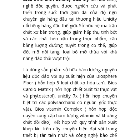
nghệ độc quyền, được nghiên cứu và phát
triển trong suốt thời gian dài của đội ngũ
chuyên gia hàng đầu tại thương hiệu Unicity
nổi tiếng hàng đầu thế giới. Sở hữu hệ ma trận
chất xơ bên trong, giúp giảm hấp thụ tinh bột
và các chất béo xấu trong thực phẩm, cân
bằng lượng đường huyết trong cơ thể, giúp
đốt mỡ nội tạng, loại bỏ mỡ thừa với khả
năng đào thải vượt trội.
Là dòng sản phẩm sở hữu hàm lượng nguyên
liệu độc đáo với sự xuất hiện của Biosphere
Fiber ( hỗn hợp 5 loại chất xơ hòa tan), Bios
Cardio Matrix ( hỗn hợp chiết xuất từ thực vật
và phytosterol), unicity 7x ( hỗn hợp chuyên
biệt từ các polysaccharid có nguồn gốc thực
vật), Bios vitamin Complex ( hỗn hợp độc
quyền cung cấp hàm lượng vitamin và khoáng
chất dồi dào). Kết hợp với quy trình sản xuất
khép kín trên dây chuyền hiện đại với trang
thiết bị tân tiến nhất và công nghệ bào chế