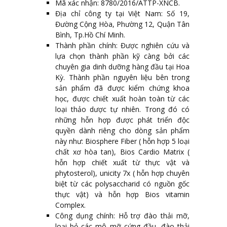
Mã xác nhận: 8780/2016/ATTP-XNCB.
Địa chỉ công ty tại Việt Nam: Số 19,
Đường Cộng Hòa, Phường 12, Quận Tân
Bình, Tp.Hồ Chí Minh.
Thành phần chính: Được nghiên cứu và
lựa chọn thành phần kỹ càng bởi các
chuyên gia dinh dưỡng hàng đầu tại Hoa
Kỳ. Thành phần nguyên liệu bên trong
sản phẩm đã được kiểm chứng khoa
học, được chiết xuất hoàn toàn từ các
loại thảo dược tự nhiên. Trong đó có
những hỗn hợp được phát triển độc
quyền dành riêng cho dòng sản phẩm
này như: Biosphere Fiber ( hỗn hợp 5 loại
chất xơ hòa tan), Bios Cardio Matrix (
hỗn hợp chiết xuất từ thực vật và
phytosterol), unicity 7x ( hỗn hợp chuyên
biệt từ các polysaccharid có nguồn gốc
thực vật) và hỗn hợp Bios vitamin
Complex.
Công dụng chính: Hỗ trợ đào thải mỡ,
loại bỏ các mô mỡ cứng đầu, đào thải