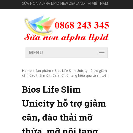
SỮA NON ALPHA LIPID NEW ZEALAND TẠI VIỆT NAM
MENU
Home
»
Sản phẩm
»
Bios Life Slim Unicity hỗ trợ giảm
cân, đào thải mỡ thừa, mỡ nội tạng hiệu quả và an toàn
Bios Life Slim
Unicity hỗ trợ giảm
cân, đào thải mỡ
thừa, mỡ nội tạng