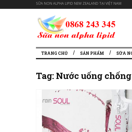
SỮA NON ALPHA LIPID NEW ZEALAND TẠI VIỆT NAM
TRANG CHỦ
SẢN PHẨM
SỮA N
Tag:
Nước uống chống 