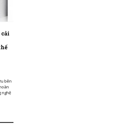
 cải
thế
S
ữu bên
 hoàn
ng nghệ