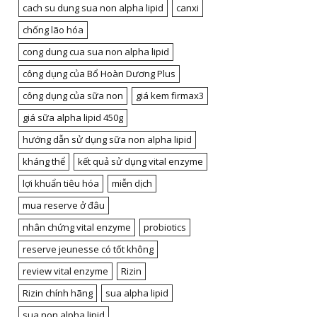
cach su dung sua non alpha lipid
canxi
chống lão hóa
cong dung cua sua non alpha lipid
công dụng của Bổ Hoàn Dương Plus
công dụng của sữa non
giá kem firmax3
giá sữa alpha lipid 450g
hướng dẫn sử dụng sữa non alpha lipid
kháng thể
kết quả sử dụng vital enzyme
lợi khuẩn tiêu hóa
miễn dịch
mua reserve ở đâu
nhân chứng vital enzyme
probiotics
reserve jeunesse có tốt không
review vital enzyme
Rizin
Rizin chính hãng
sua alpha lipid
sua non alpha lipid