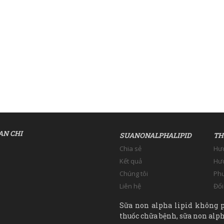
AN CHI
SUANONALPHALIPID
TH
Chia sẻ
Hư
Kết quả
Hướ
Chúng tôi
Phư
Liên hệ
Đổi
Sữa non alpha lipid không p
thuốc chữa bệnh, sữa non alpha