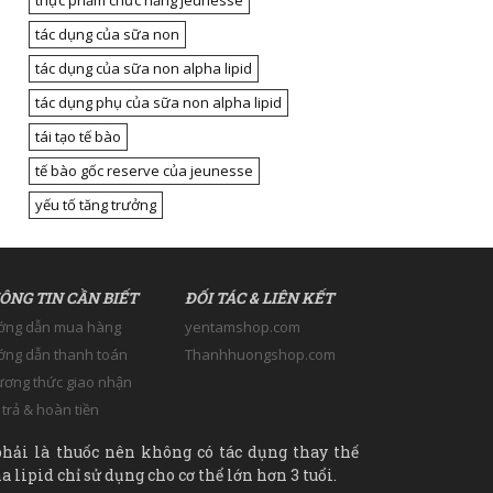
thực phẩm chức năng jeunesse
tác dụng của sữa non
tác dụng của sữa non alpha lipid
tác dụng phụ của sữa non alpha lipid
tái tạo tế bào
tế bào gốc reserve của jeunesse
yếu tố tăng trưởng
ÔNG TIN CẦN BIẾT
ĐỐI TÁC & LIÊN KẾT
ớng dẫn mua hàng
yentamshop.com
ng dẫn thanh toán
Thanhhuongshop.com
ơng thức giao nhận
 trả & hoàn tiền
hải là thuốc nên không có tác dụng thay thế
 lipid chỉ sử dụng cho cơ thể lớn hơn 3 tuổi.