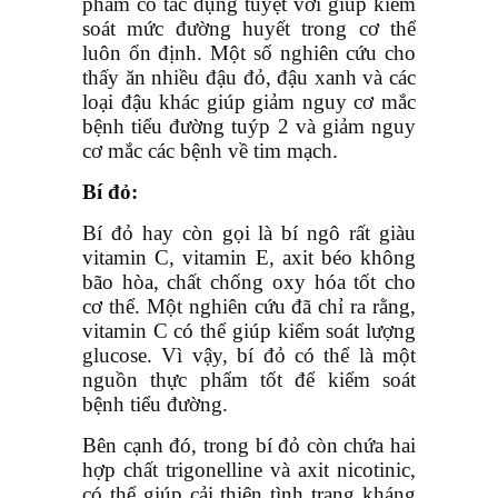
phẩm có tác dụng tuyệt vời giúp kiểm
soát mức đường huyết trong cơ thể
luôn ổn định. Một số nghiên cứu cho
thấy ăn nhiều đậu đỏ, đậu xanh và các
loại đậu khác giúp giảm nguy cơ mắc
bệnh tiểu đường tuýp 2 và giảm nguy
cơ mắc các bệnh về tim mạch.
Bí đỏ:
Bí đỏ hay còn gọi là bí ngô rất giàu
vitamin C, vitamin E, axit béo không
bão hòa, chất chống oxy hóa tốt cho
cơ thể. Một nghiên cứu đã chỉ ra rằng,
vitamin C có thể giúp kiểm soát lượng
glucose. Vì vậy, bí đỏ có thể là một
nguồn thực phẩm tốt để kiểm soát
bệnh tiểu đường.
Bên cạnh đó, trong bí đỏ còn chứa hai
hợp chất trigonelline và axit nicotinic,
có thể giúp cải thiện tình trạng kháng