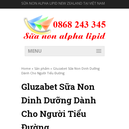
SỮA NON ALPHA LIPID NEW ZEALAND TẠI VIỆT NAM
MENU
Home
»
Sản phẩm
»
Gluzabet Sữa Non Dinh Dưỡng
Dành Cho Người Tiểu Đường
Gluzabet Sữa Non
Dinh Dưỡng Dành
Cho Người Tiểu
Đường