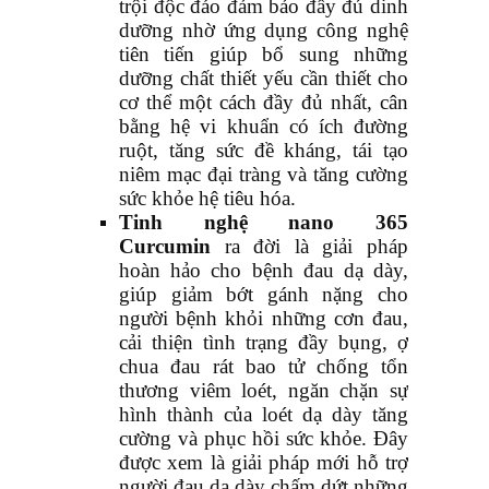
trội độc đáo đảm bảo đầy đủ dinh
dưỡng nhờ ứng dụng công nghệ
tiên tiến giúp bổ sung những
dưỡng chất thiết yếu cần thiết cho
cơ thể một cách đầy đủ nhất, cân
bằng hệ vi khuẩn có ích đường
ruột, tăng sức đề kháng, tái tạo
niêm mạc đại tràng và tăng cường
sức khỏe hệ tiêu hóa.
Tinh nghệ nano 365
Curcumin
ra đời là giải pháp
hoàn hảo cho bệnh đau dạ dày,
giúp giảm bớt gánh nặng cho
người bệnh khỏi những cơn đau,
cải thiện tình trạng đầy bụng, ợ
chua đau rát bao tử chống tổn
thương viêm loét, ngăn chặn sự
hình thành của loét dạ dày tăng
cường và phục hồi sức khỏe. Đây
được xem là giải pháp mới hỗ trợ
người đau dạ dày chấm dứt những