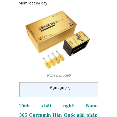
viêm loét dạ dày.
Nghệ nano 365
Mục Lục
[
ẩn
]
Tinh chất nghệ Nano
365
Curcumin
Hàn Quốc
giải pháp