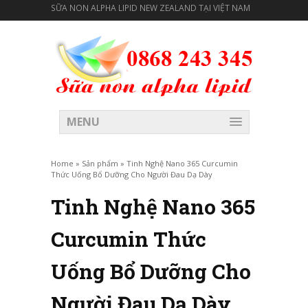
SỮA NON ALPHA LIPID NEW ZEALAND TẠI VIỆT NAM
MENU
Home
»
Sản phẩm
»
Tinh Nghệ Nano 365 Curcumin
Thức Uống Bổ Dưỡng Cho Người Đau Dạ Dày
Tinh Nghệ Nano 365
Curcumin Thức
Uống Bổ Dưỡng Cho
Người Đau Dạ Dày