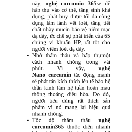
này,
nghệ curcumin 365
sẽ dễ
hấp thụ vào cơ thể, tăng sinh khả
dụng, phát huy được tối đa công
dụng làm lành vết loét, tăng tiết
chất nhày mucin bảo vệ niêm mạc
dạ dày, ức chế sự phát triển của 65
chủng vi khuẩn HP, rất tốt cho
người viêm loét dạ dày.
Nhờ thẩm thấu và hấp thụmột
cách nhanh chóng trong vài
phút. Vì vậy,
nghệ
Nano
curcumin
tác động mạnh
sẽ phát tán kích thích lên tế bào hệ
thần kinh làm hệ tuần hoàn máu
thông thoáng điều hòa. Do đó,
người tiêu dùng rất thích sản
phẩm vì nó mang lại hiệu quả
nhanh chóng.
Tốc độ thẩm thấu
nghệ
curcumin
365
thuộc diện nhanh