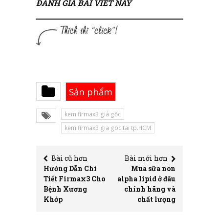
ĐÁNH GIÁ BÀI VIẾT NÀY
Sản phẩm
kem firmax3 giá gốc
kem firmax3 gia goc tai tp.HCM
Bài cũ hơn
Bài mới hơn
Hướng Dẫn Chi
Mua sữa non
Tiết Firmax3 Cho
alpha lipid ở đâu
Bệnh Xương
chính hãng và
Khớp
chất lượng