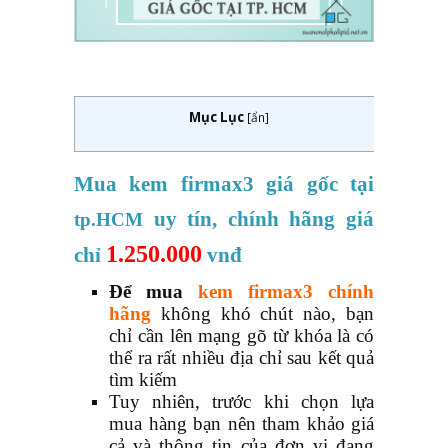
Mục Lục
[
ẩn
]
Mua kem firmax3 giá gốc tại
uy tín, chính hãng giá
tp.HCM
1.250.000
chỉ
vnđ
Để mua
kem firmax3 chính
hãng
không khó chút nào, bạn
chỉ cần lên mạng gõ từ khóa là có
thể ra rất nhiều địa chỉ sau kết quả
tìm kiếm
Tuy nhiên, trước khi chọn lựa
mua hàng bạn nên tham khảo giá
cả và thông tin của đơn vị đang