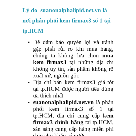
Lý do suanonalphalipid.net.vn là
nơi phân phối kem firmax3 số 1 tại
tp.HCM
Để đảm bảo quyền lợi và tránh
gặp phải rủi ro khi mua hàng,
chúng ta không lựa chọn
mua
kem firmax3
tại những địa chỉ
không uy tín, sản phẩm không rõ
xuất xứ, nguồn gốc
Địa chỉ bán kem firmax3 giá tốt
tại tp.HCM được người tiêu dùng
ưa thích nhất
suanonalphalipid.net.vn
là phân
phối kem firmax3 số 1 tại
tp.HCM, địa chỉ cung cấp
kem
firmax3
chính hãng
tại tp.HCM,
sẵn sàng cung cấp hàng miễn phí
ship cho khắp cả nước