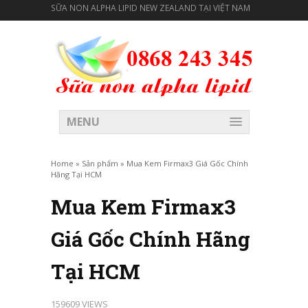
SỮA NON ALPHA LIPID NEW ZEALAND TẠI VIỆT NAM
MENU
Home
»
Sản phẩm
»
Mua Kem Firmax3 Giá Gốc Chính
Hãng Tại HCM
Mua Kem Firmax3
Giá Gốc Chính Hãng
Tại HCM
159609 VIEWS