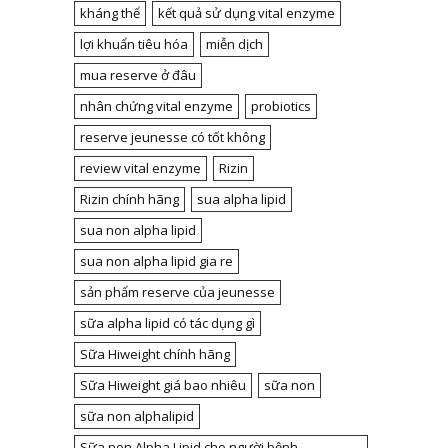
kháng thể
kết quả sử dụng vital enzyme
lợi khuẩn tiêu hóa
miễn dịch
mua reserve ở đâu
nhân chứng vital enzyme
probiotics
reserve jeunesse có tốt không
review vital enzyme
Rizin
Rizin chính hãng
sua alpha lipid
sua non alpha lipid
sua non alpha lipid gia re
sản phẩm reserve của jeunesse
sữa alpha lipid có tác dụng gì
Sữa Hiweight chính hãng
Sữa Hiweight giá bao nhiêu
sữa non
sữa non alphalipid
Sữa non Alpha Lipid cho người bệnh