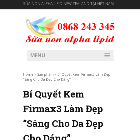
SỮA NON ALPHA LIPID NEW ZEALAND TẠI VIỆT NAM
MENU
Home
»
Sản phẩm
»
Bí Quyết Kem Firmax3 Làm Đẹp
“Sáng Cho Da Đẹp Cho Dáng”
Bí Quyết Kem
Firmax3 Làm Đẹp
“Sáng Cho Da Đẹp
Cho Dáng”