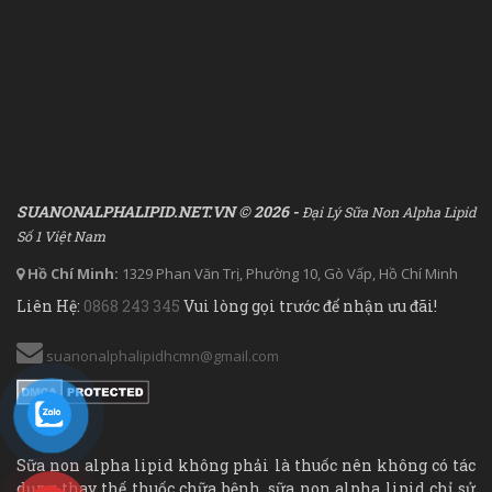
SUANONALPHALIPID.NET.VN © 2026 -
Đại Lý Sữa Non Alpha Lipid
Số 1 Việt Nam
Hồ Chí Minh:
1329 Phan Văn Trị, Phường 10, Gò Vấp, Hồ Chí Minh
Liên Hệ:
0868 243 345
Vui lòng gọi trước để nhận ưu đãi!
suanonalphalipidhcmn@gmail.com
Sữa non alpha lipid không phải là thuốc nên không có tác
dụng thay thế thuốc chữa bệnh, sữa non alpha lipid chỉ sử