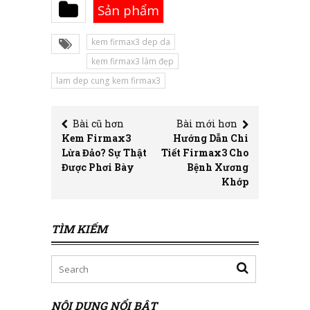
Sản phẩm
kem firmax3 dep da
kem firmax3 làm đẹp
lam dep cung kem firmax3
Bài cũ hơn
Bài mới hơn
Kem Firmax3
Hướng Dẫn Chi
Lừa Đảo? Sự Thật
Tiết Firmax3 Cho
Được Phơi Bày
Bệnh Xương
Khớp
TÌM KIẾM
NỘI DUNG NỔI BẬT