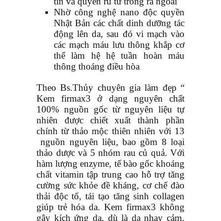
tin và quyến rũ từ trong ra ngoài
Nhờ công nghệ nano độc quyền
Nhật Bản các chất dinh dưỡng tác
động lên da, sau đó vi mạch vào
các mạch máu lưu thông khắp cơ
thể làm hệ hệ tuần hoàn máu
thông thoáng điều hòa
Theo Bs.Thủy chuyên gia làm đẹp “
Kem firmax3 ở dạng nguyên chất
100% nguồn gốc từ nguyên liệu tự
nhiên được chiết xuất thành phần
chính từ thảo mộc thiên nhiên với 13
nguồn nguyên liệu, bao gồm 8 loại
thảo dược và 5 nhóm rau củ quả. Với
hàm lượng enzyme, tế bào gốc khoáng
chất vitamin tập trung cao hỗ trợ tăng
cường sức khỏe đề kháng, cơ chế đào
thải độc tố, tái tạo tăng sinh collagen
giúp trẻ hóa da. Kem firmax3 không
gây kích ứng da, dù là da nhạy cảm,