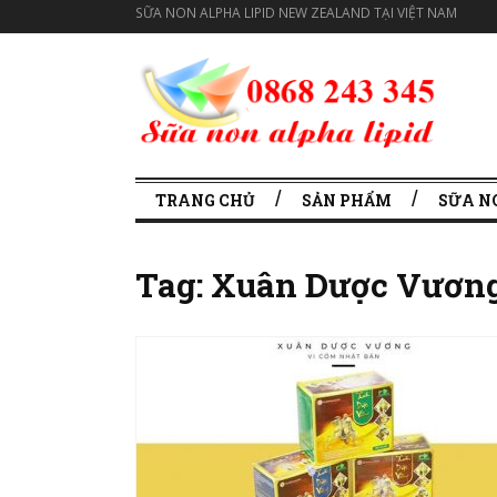
SỮA NON ALPHA LIPID NEW ZEALAND TẠI VIỆT NAM
TRANG CHỦ
SẢN PHẨM
SỮA N
Tag:
Xuân Dược Vươn