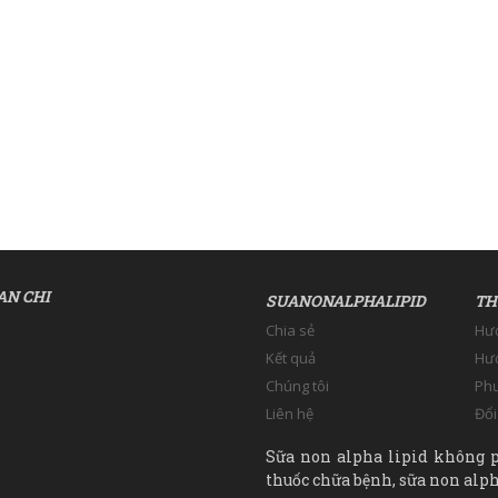
AN CHI
SUANONALPHALIPID
TH
Chia sẻ
Hư
Kết quả
Hướ
Chúng tôi
Phư
Liên hệ
Đổi
Sữa non alpha lipid không p
thuốc chữa bệnh, sữa non alpha