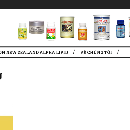
ON NEW ZEALAND ALPHA LIPID
VỀ CHÚNG TÔI
g