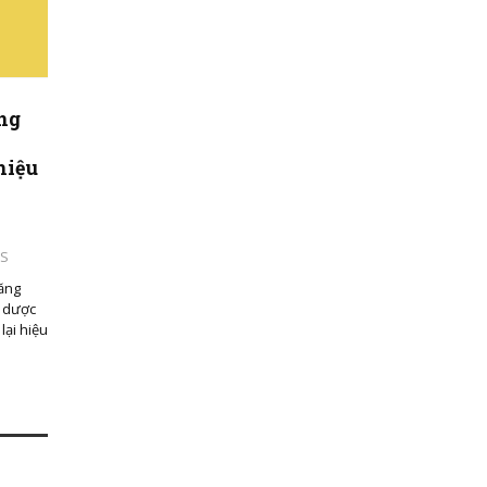
ng
hiệu
WS
ăng
o dược
lại hiệu