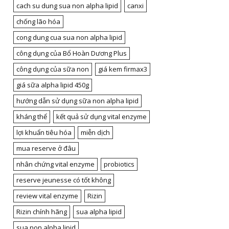
cach su dung sua non alpha lipid
canxi
chống lão hóa
cong dung cua sua non alpha lipid
công dụng của Bổ Hoàn Dương Plus
công dụng của sữa non
giá kem firmax3
giá sữa alpha lipid 450g
hướng dẫn sử dụng sữa non alpha lipid
kháng thể
kết quả sử dụng vital enzyme
lợi khuẩn tiêu hóa
miễn dịch
mua reserve ở đâu
nhân chứng vital enzyme
probiotics
reserve jeunesse có tốt không
review vital enzyme
Rizin
Rizin chính hãng
sua alpha lipid
sua non alpha lipid