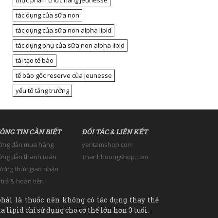
thực phẩm chức năng jeunesse
tác dụng của sữa non
tác dụng của sữa non alpha lipid
tác dụng phụ của sữa non alpha lipid
tái tạo tế bào
tế bào gốc reserve của jeunesse
yếu tố tăng trưởng
ÔNG TIN CẦN BIẾT
ĐỐI TÁC & LIÊN KẾT
ớng dẫn mua hàng
yentamshop.com
ng dẫn thanh toán
Thanhhuongshop.com
ơng thức giao nhận
 trả & hoàn tiền
hải là thuốc nên không có tác dụng thay thế
 lipid chỉ sử dụng cho cơ thể lớn hơn 3 tuổi.