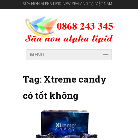
SỮA NON ALPHA LIPID NEW ZEALAND TẠI VIỆT NAM
MENU
Tag:
Xtreme candy
có tốt không