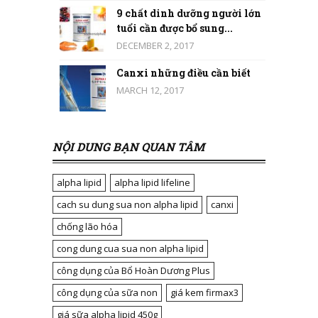
9 chất dinh dưỡng người lớn
tuổi cần được bổ sung...
DECEMBER 2, 2017
Canxi những điều cần biết
MARCH 12, 2017
NỘI DUNG BẠN QUAN TÂM
alpha lipid
alpha lipid lifeline
cach su dung sua non alpha lipid
canxi
chống lão hóa
cong dung cua sua non alpha lipid
công dụng của Bổ Hoàn Dương Plus
công dụng của sữa non
giá kem firmax3
giá sữa alpha lipid 450g