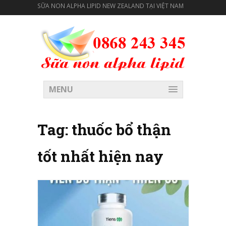
SỮA NON ALPHA LIPID NEW ZEALAND TẠI VIỆT NAM
MENU
Tag:
thuốc bổ thận
tốt nhất hiện nay