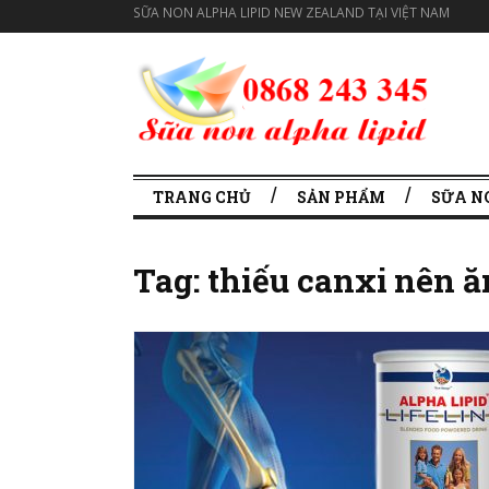
SỮA NON ALPHA LIPID NEW ZEALAND TẠI VIỆT NAM
TRANG CHỦ
SẢN PHẨM
SỮA N
Tag:
thiếu canxi nên ă