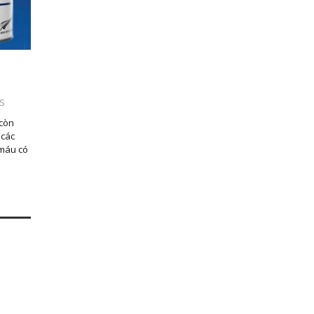
S
 còn
 các
 máu có