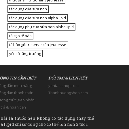
thực phẩm chức năng jeunesse
tác dụng của sữa non
tác dụng của sữa non alpha lipid
tác dụng phụ của sữa non alpha lipid
tái tạo tế bào
tế bào gốc reserve của jeunesse
yếu tố tăng trưởng
ÔNG TIN CẦN BIẾT
ĐỐI TÁC & LIÊN KẾT
ớng dẫn mua hàng
yentamshop.com
ng dẫn thanh toán
Thanhhuongshop.com
ơng thức giao nhận
 trả & hoàn tiền
hải là thuốc nên không có tác dụng thay thế
 lipid chỉ sử dụng cho cơ thể lớn hơn 3 tuổi.