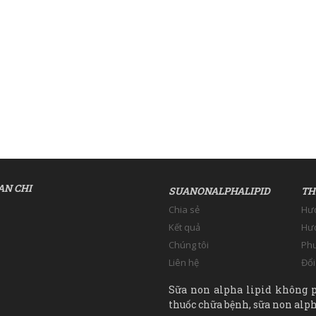
AN CHI
SUANONALPHALIPID
TH
Chia sẻ
Hư
Kết quả
Hướ
Chúng tôi
Phư
Liên hệ
Đổi
Sữa non alpha lipid không p
thuốc chữa bệnh, sữa non alpha