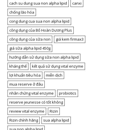
cach su dung sua non alpha lipid
canxi
chống lão hóa
cong dung cua sua non alpha lipid
công dụng của Bổ Hoàn Dương Plus
công dụng của sữa non
giá kem firmax3
giá sữa alpha lipid 450g
hướng dẫn sử dụng sữa non alpha lipid
kháng thể
kết quả sử dụng vital enzyme
lợi khuẩn tiêu hóa
miễn dịch
mua reserve ở đâu
nhân chứng vital enzyme
probiotics
reserve jeunesse có tốt không
review vital enzyme
Rizin
Rizin chính hãng
sua alpha lipid
sua non alpha lipid