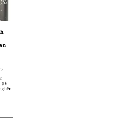
nh
ian
WS
g
 giá
ựng bên