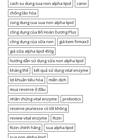
cach su dung sua non alpha lipid
canxi
chống lão hóa
cong dung cua sua non alpha lipid
công dụng của Bổ Hoàn Dương Plus
công dụng của sữa non
giá kem firmax3
giá sữa alpha lipid 450g
hướng dẫn sử dụng sữa non alpha lipid
kháng thể
kết quả sử dụng vital enzyme
lợi khuẩn tiêu hóa
miễn dịch
mua reserve ở đâu
nhân chứng vital enzyme
probiotics
reserve jeunesse có tốt không
review vital enzyme
Rizin
Rizin chính hãng
sua alpha lipid
sua non alpha lipid