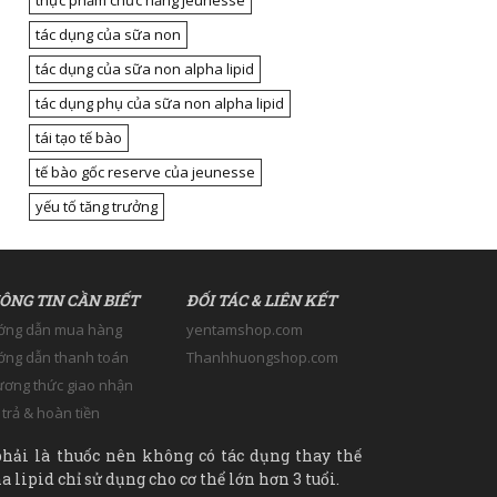
thực phẩm chức năng jeunesse
tác dụng của sữa non
tác dụng của sữa non alpha lipid
tác dụng phụ của sữa non alpha lipid
tái tạo tế bào
tế bào gốc reserve của jeunesse
yếu tố tăng trưởng
ÔNG TIN CẦN BIẾT
ĐỐI TÁC & LIÊN KẾT
ớng dẫn mua hàng
yentamshop.com
ng dẫn thanh toán
Thanhhuongshop.com
ơng thức giao nhận
 trả & hoàn tiền
hải là thuốc nên không có tác dụng thay thế
 lipid chỉ sử dụng cho cơ thể lớn hơn 3 tuổi.