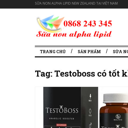
SỮA NON ALPHA LIPID NEW ZEALAND TẠI VIỆT NAM
TRANG CHỦ
SẢN PHẨM
SỮA N
Tag:
Testoboss có tốt 