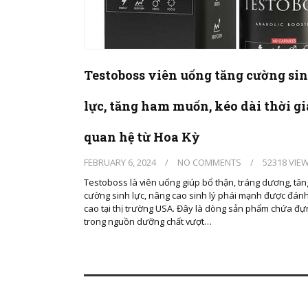
Testoboss viên uống tăng cường si
lực, tăng ham muốn, kéo dài thời g
quan hệ từ Hoa Kỳ
FEBRUARY 6, 2024
/
NO COMMENTS
/
52318 VIE
Testoboss là viên uống giúp bổ thận, tráng dương, tăn
cường sinh lực, nâng cao sinh lý phái mạnh được đánh
cao tại thị trường USA. Đây là dòng sản phẩm chứa đ
trong nguồn dưỡng chất vượt…