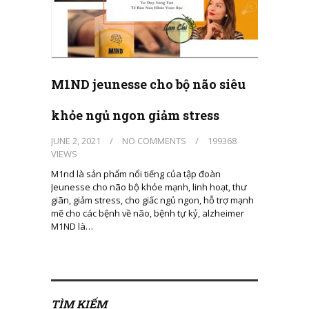
M1ND jeunesse cho bộ não siêu
khỏe ngủ ngon giảm stress
JUNE 2, 2021
/
NO COMMENTS
/
199368
VIEWS
M1nd là sản phẩm nổi tiếng của tập đoàn
Jeunesse cho não bộ khỏe mạnh, linh hoạt, thư
giãn, giảm stress, cho giấc ngủ ngon, hỗ trợ mạnh
mẽ cho các bệnh về não, bệnh tự kỷ, alzheimer
M1ND là…
TÌM KIẾM