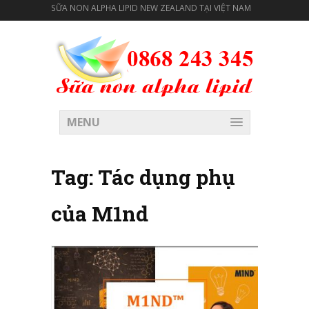
SỮA NON ALPHA LIPID NEW ZEALAND TẠI VIỆT NAM
MENU
Tag:
Tác dụng phụ
của M1nd