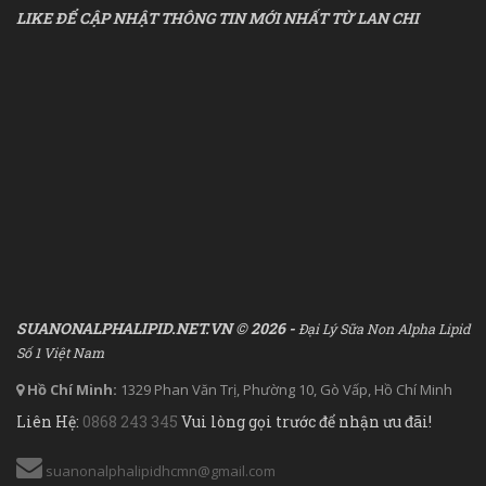
LIKE ĐỂ CẬP NHẬT THÔNG TIN MỚI NHẤT TỪ LAN CHI
SUANONALPHALIPID.NET.VN © 2026 -
Đại Lý Sữa Non Alpha Lipid
Số 1 Việt Nam
Hồ Chí Minh:
1329 Phan Văn Trị, Phường 10, Gò Vấp, Hồ Chí Minh
Liên Hệ:
0868 243 345
Vui lòng gọi trước để nhận ưu đãi!
suanonalphalipidhcmn@gmail.com