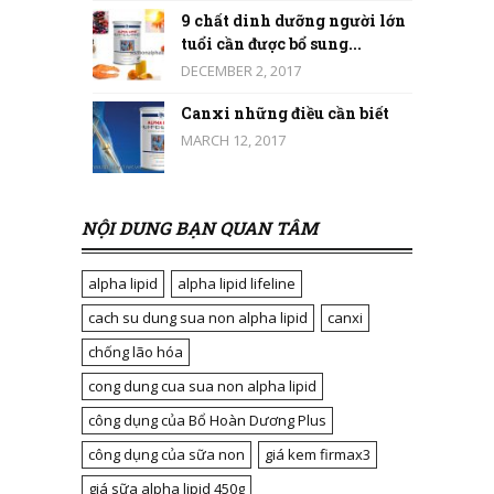
9 chất dinh dưỡng người lớn
tuổi cần được bổ sung...
DECEMBER 2, 2017
Canxi những điều cần biết
MARCH 12, 2017
NỘI DUNG BẠN QUAN TÂM
alpha lipid
alpha lipid lifeline
cach su dung sua non alpha lipid
canxi
chống lão hóa
cong dung cua sua non alpha lipid
công dụng của Bổ Hoàn Dương Plus
công dụng của sữa non
giá kem firmax3
giá sữa alpha lipid 450g