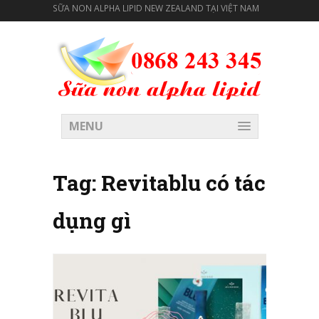
SỮA NON ALPHA LIPID NEW ZEALAND TẠI VIỆT NAM
MENU
Tag:
Revitablu có tác
dụng gì