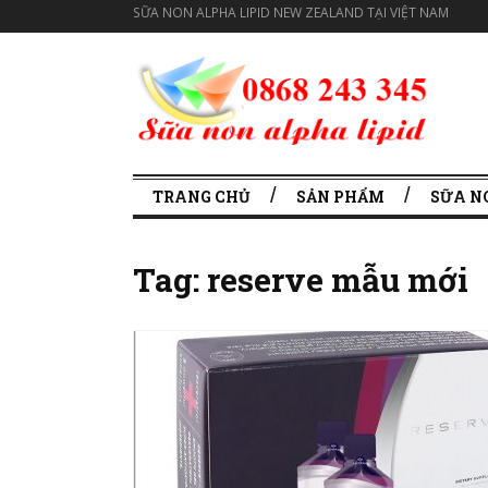
SỮA NON ALPHA LIPID NEW ZEALAND TẠI VIỆT NAM
TRANG CHỦ
SẢN PHẨM
SỮA N
Tag:
reserve mẫu mới