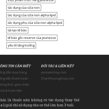
thực phẩm chức năng jeunesse
tác dụng của sữa non
tác dụng của sữa non alpha lipid
tác dụng phụ của sữa non alpha lipid
tái tạo tế bào
tế bào gốc reserve của jeunesse
yếu tố tăng trưởng
ÔNG TIN CẦN BIẾT
ĐỐI TÁC & LIÊN KẾT
ớng dẫn mua hàng
yentamshop.com
ng dẫn thanh toán
Thanhhuongshop.com
ơng thức giao nhận
 trả & hoàn tiền
hải là thuốc nên không có tác dụng thay thế
 lipid chỉ sử dụng cho cơ thể lớn hơn 3 tuổi.