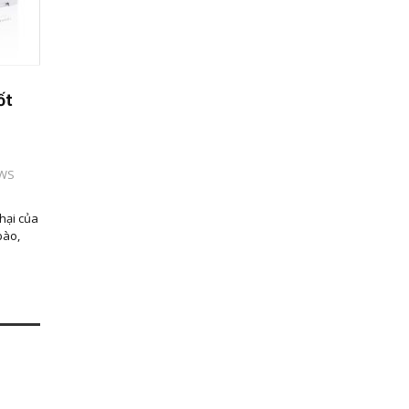
ốt
EWS
n
hại của
bào,