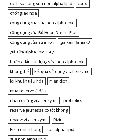
cach su dung sua non alpha lipid
canxi
chống lão hóa
cong dung cua sua non alpha lipid
công dụng của Bổ Hoàn Dương Plus
công dụng của sữa non
giá kem firmax3
giá sữa alpha lipid 450g
hướng dẫn sử dụng sữa non alpha lipid
kháng thể
kết quả sử dụng vital enzyme
lợi khuẩn tiêu hóa
miễn dịch
mua reserve ở đâu
nhân chứng vital enzyme
probiotics
reserve jeunesse có tốt không
review vital enzyme
Rizin
Rizin chính hãng
sua alpha lipid
sua non alpha lipid