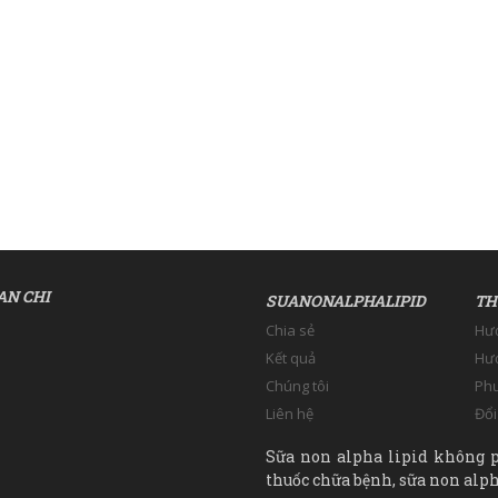
AN CHI
SUANONALPHALIPID
TH
Chia sẻ
Hư
Kết quả
Hướ
Chúng tôi
Phư
Liên hệ
Đổi
Sữa non alpha lipid không p
thuốc chữa bệnh, sữa non alpha