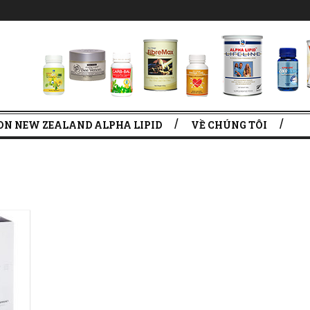
ON NEW ZEALAND ALPHA LIPID
VỀ CHÚNG TÔI