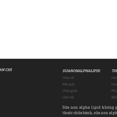
AN CHI
SUANONALPHALIPID
TH
Chia sẻ
Hư
Kết quả
Hướ
Chúng tôi
Phư
Liên hệ
Đổi
Sữa non alpha lipid không p
thuốc chữa bệnh, sữa non alpha