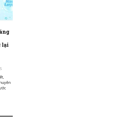
oáng
 lại
S
ết,
chuyên
nước