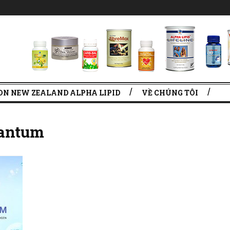
ON NEW ZEALAND ALPHA LIPID
VỀ CHÚNG TÔI
uantum