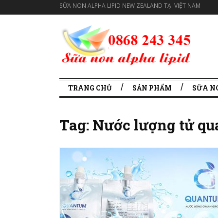
SỮA NON ALPHA LIPID NEW ZEALAND TẠI VIỆT NAM
TRANG CHỦ
SẢN PHẨM
SỮA N
Tag:
Nước lượng tử q