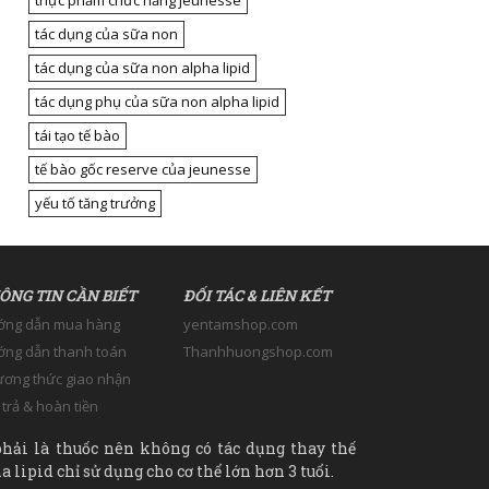
thực phẩm chức năng jeunesse
tác dụng của sữa non
tác dụng của sữa non alpha lipid
tác dụng phụ của sữa non alpha lipid
tái tạo tế bào
tế bào gốc reserve của jeunesse
yếu tố tăng trưởng
ÔNG TIN CẦN BIẾT
ĐỐI TÁC & LIÊN KẾT
ớng dẫn mua hàng
yentamshop.com
ng dẫn thanh toán
Thanhhuongshop.com
ơng thức giao nhận
 trả & hoàn tiền
hải là thuốc nên không có tác dụng thay thế
 lipid chỉ sử dụng cho cơ thể lớn hơn 3 tuổi.