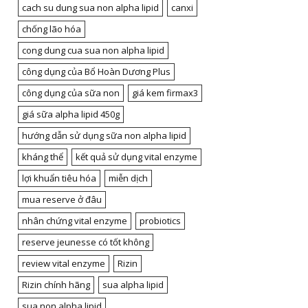
cach su dung sua non alpha lipid
canxi
chống lão hóa
cong dung cua sua non alpha lipid
công dụng của Bổ Hoàn Dương Plus
công dụng của sữa non
giá kem firmax3
giá sữa alpha lipid 450g
hướng dẫn sử dụng sữa non alpha lipid
kháng thể
kết quả sử dụng vital enzyme
lợi khuẩn tiêu hóa
miễn dịch
mua reserve ở đâu
nhân chứng vital enzyme
probiotics
reserve jeunesse có tốt không
review vital enzyme
Rizin
Rizin chính hãng
sua alpha lipid
sua non alpha lipid