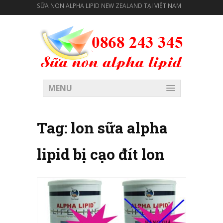
SỮA NON ALPHA LIPID NEW ZEALAND TẠI VIỆT NAM
MENU
Tag:
lon sữa alpha
lipid bị cạo đít lon