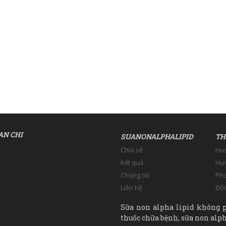
AN CHI
SUANONALPHALIPID
TH
Chia sẻ
Hư
Kết quả
Hướ
Chúng tôi
Phư
Liên hệ
Đổi
Sữa non alpha lipid không p
thuốc chữa bệnh, sữa non alpha