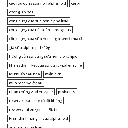
cach su dung sua non alpha lipid
canxi
chống lão hóa
cong dung cua sua non alpha lipid
công dụng của Bổ Hoàn Dương Plus
công dụng của sữa non
giá kem firmax3
giá sữa alpha lipid 450g
hướng dẫn sử dụng sữa non alpha lipid
kháng thể
kết quả sử dụng vital enzyme
lợi khuẩn tiêu hóa
miễn dịch
mua reserve ở đâu
nhân chứng vital enzyme
probiotics
reserve jeunesse có tốt không
review vital enzyme
Rizin
Rizin chính hãng
sua alpha lipid
sua non alpha lipid