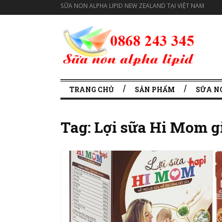
SỮA NON ALPHA LIPID NEW ZEALAND TẠI VIỆT NAM
TRANG CHỦ
SẢN PHẨM
SỮA N
Tag:
Lợi sữa Hi Mom g