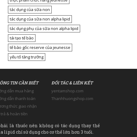
thực phẩm chức năng jeunesse
tác dụng của sữa non
tác dụng của sữa non alpha lipid
tác dụng phụ của sữa non alpha lipid
tái tạo tế bào
tế bào gốc reserve của jeunesse
yếu tố tăng trưởng
ÔNG TIN CẦN BIẾT
ĐỐI TÁC & LIÊN KẾT
ớng dẫn mua hàng
yentamshop.com
ng dẫn thanh toán
Thanhhuongshop.com
ơng thức giao nhận
 trả & hoàn tiền
hải là thuốc nên không có tác dụng thay thế
 lipid chỉ sử dụng cho cơ thể lớn hơn 3 tuổi.