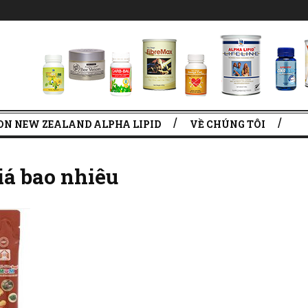
ON NEW ZEALAND ALPHA LIPID
VỀ CHÚNG TÔI
iá bao nhiêu