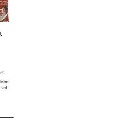
t
WS
Hi Mom
 sinh.