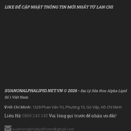
LIKE ĐỂ CẬP NHẬT THÔNG TIN MỚI NHẤT TỪ LAN CHI
SUANONALPHALIPID.NET.VN © 2026 -
Đại Lý Sữa Non Alpha Lipid
Số 1 Việt Nam
Hồ Chí Minh:
1329 Phan Văn Trị, Phường 10, Gò Vấp, Hồ Chí Minh
Liên Hệ:
0868 243 345
Vui lòng gọi trước để nhận ưu đãi!
suanonalphalipidhcmn@gmail.com