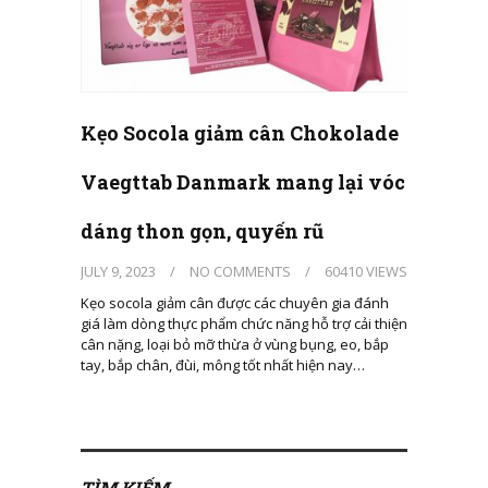
Kẹo Socola giảm cân Chokolade
Vaegttab Danmark mang lại vóc
dáng thon gọn, quyến rũ
JULY 9, 2023
/
NO COMMENTS
/
60410 VIEWS
Kẹo socola giảm cân được các chuyên gia đánh
giá làm dòng thực phẩm chức năng hỗ trợ cải thiện
cân nặng, loại bỏ mỡ thừa ở vùng bụng, eo, bắp
tay, bắp chân, đùi, mông tốt nhất hiện nay…
TÌM KIẾM