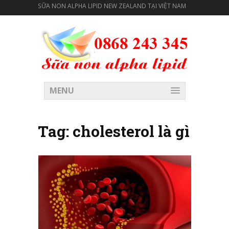
SỮA NON ALPHA LIPID NEW ZEALAND TẠI VIỆT NAM
MENU
Tag:
cholesterol là gì