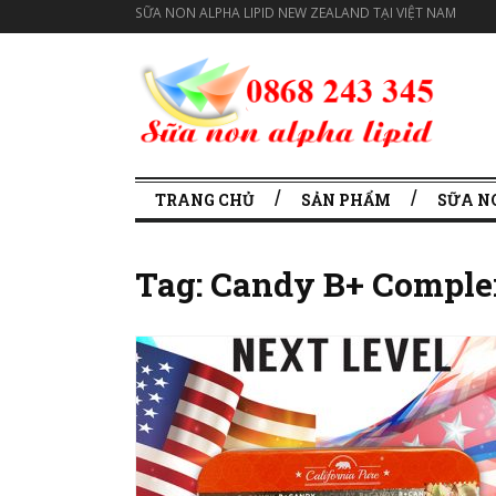
SỮA NON ALPHA LIPID NEW ZEALAND TẠI VIỆT NAM
TRANG CHỦ
SẢN PHẨM
SỮA N
Tag:
Candy B+ Comple