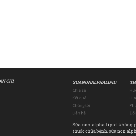
AN CHI
SUANONALPHALIPID
TH
Chia sẻ
Hư
Kết quả
Hướ
Chúng tôi
Phư
Liên hệ
Đổi
Sữa non alpha lipid không p
thuốc chữa bệnh, sữa non alpha