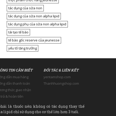
thực phẩm chức năng jeunesse
tác dụng của sữa non
tác dụng của sữa non alpha lipid
tác dụng phụ của sữa non alpha lipid
tái tạo tế bào
tế bào gốc reserve của jeunesse
yếu tố tăng trưởng
ÔNG TIN CẦN BIẾT
ĐỐI TÁC & LIÊN KẾT
ớng dẫn mua hàng
yentamshop.com
ng dẫn thanh toán
Thanhhuongshop.com
ơng thức giao nhận
 trả & hoàn tiền
hải là thuốc nên không có tác dụng thay thế
 lipid chỉ sử dụng cho cơ thể lớn hơn 3 tuổi.