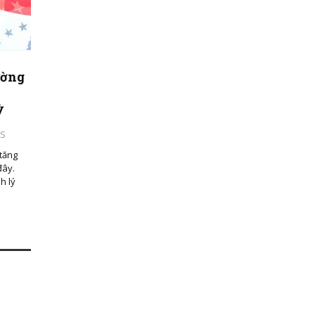
ường
ỳ
WS
tăng
đây.
h lý