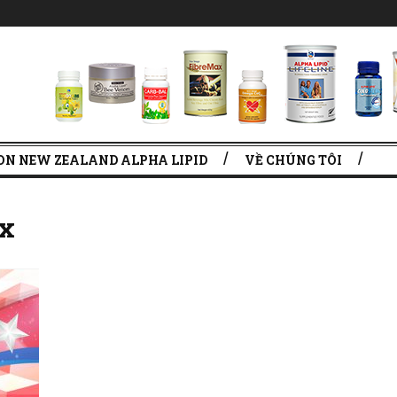
ON NEW ZEALAND ALPHA LIPID
VỀ CHÚNG TÔI
x