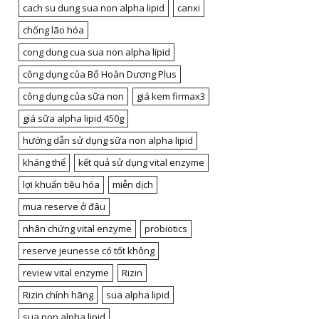
cach su dung sua non alpha lipid
canxi
chống lão hóa
cong dung cua sua non alpha lipid
công dụng của Bổ Hoàn Dương Plus
công dụng của sữa non
giá kem firmax3
giá sữa alpha lipid 450g
hướng dẫn sử dụng sữa non alpha lipid
kháng thể
kết quả sử dụng vital enzyme
lợi khuẩn tiêu hóa
miễn dịch
mua reserve ở đâu
nhân chứng vital enzyme
probiotics
reserve jeunesse có tốt không
review vital enzyme
Rizin
Rizin chính hãng
sua alpha lipid
sua non alpha lipid