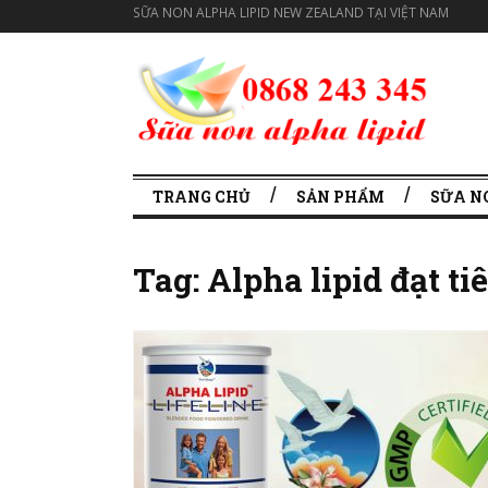
SỮA NON ALPHA LIPID NEW ZEALAND TẠI VIỆT NAM
TRANG CHỦ
SẢN PHẨM
SỮA N
Tag:
Alpha lipid đạt t