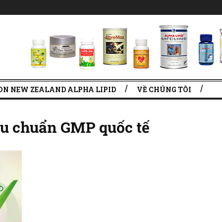
ON NEW ZEALAND ALPHA LIPID
VỀ CHÚNG TÔI
iêu chuẩn GMP quốc tế