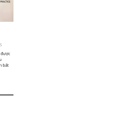
S
m được
u
n bất