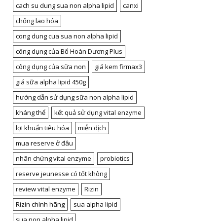
cach su dung sua non alpha lipid
canxi
chống lão hóa
cong dung cua sua non alpha lipid
công dụng của Bổ Hoàn Dương Plus
công dụng của sữa non
giá kem firmax3
giá sữa alpha lipid 450g
hướng dẫn sử dụng sữa non alpha lipid
kháng thể
kết quả sử dụng vital enzyme
lợi khuẩn tiêu hóa
miễn dịch
mua reserve ở đâu
nhân chứng vital enzyme
probiotics
reserve jeunesse có tốt không
review vital enzyme
Rizin
Rizin chính hãng
sua alpha lipid
sua non alpha lipid