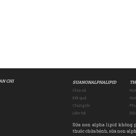
AN CHI
SUANONALPHALIPID
TH
Chia sẻ
Hư
Kết quả
Hướ
Chúng tôi
Phư
Liên hệ
Đổi
Sữa non alpha lipid không p
thuốc chữa bệnh, sữa non alpha