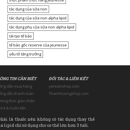
thực phẩm chức năng jeunesse
tác dụng của sữa non
tác dụng của sữa non alpha lipid
tác dụng phụ của sữa non alpha lipid
tái tạo tế bào
tế bào gốc reserve của jeunesse
yếu tố tăng trưởng
ÔNG TIN CẦN BIẾT
ĐỐI TÁC & LIÊN KẾT
ớng dẫn mua hàng
yentamshop.com
ng dẫn thanh toán
Thanhhuongshop.com
ơng thức giao nhận
 trả & hoàn tiền
hải là thuốc nên không có tác dụng thay thế
 lipid chỉ sử dụng cho cơ thể lớn hơn 3 tuổi.