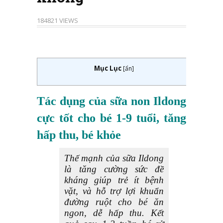
184821 VIEWS
Mục Lục
[
ẩn
]
Tác dụng của sữa non Ildong
cực tốt cho bé 1-9 tuổi, tăng
hấp thu, bé khỏe
Thế mạnh của sữa Ildong
là tăng cường sức đề
kháng giúp trẻ ít bệnh
vặt, và hỗ trợ lợi khuẩn
đường ruột cho bé ăn
ngon, dễ hấp thu. Kết