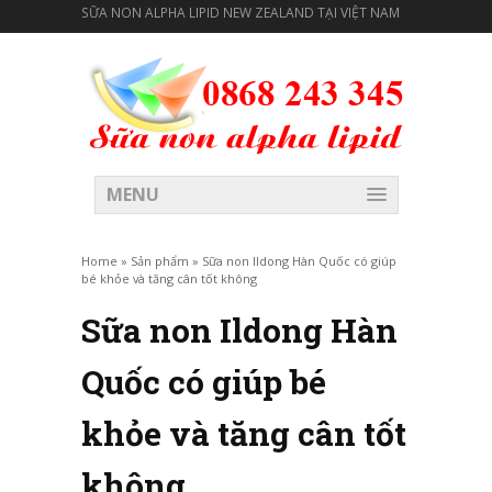
SỮA NON ALPHA LIPID NEW ZEALAND TẠI VIỆT NAM
MENU
Home
»
Sản phẩm
»
Sữa non Ildong Hàn Quốc có giúp
bé khỏe và tăng cân tốt không
Sữa non Ildong Hàn
Quốc có giúp bé
khỏe và tăng cân tốt
không