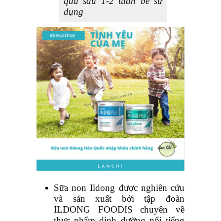
quả sau 1-2 tuần bé sử
dụng
Sữa non Ildong được nghiên cứu
và sản xuất bởi tập đoàn
ILDONG FOODIS chuyên về
thực phẩm dinh dưỡng nổi tiếng