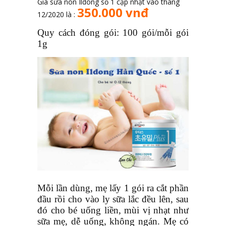
Giá sữa non Ildong số 1 cập nhật vào tháng
350.000 vnđ
12/2020 là :
Quy cách đóng gói: 100 gói/mỗi gói
1g
Mỗi lần dùng, mẹ lấy 1 gói ra cắt phần
đầu rồi cho vào ly sữa lắc đều lên, sau
đó cho bé uống liền, mùi vị nhạt như
sữa mẹ, dễ uống, không ngán. Mẹ có