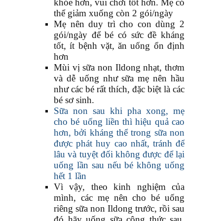
khỏe hơn, vui chơi tốt hơn. Mẹ có
thể giảm xuống còn 2 gói/ngày
Mẹ nên duy trì cho con dùng 2
gói/ngày để bé có sức đề kháng
tốt, ít bệnh vặt, ăn uống ổn định
hơn
Mùi vị sữa non Ildong nhạt, thơm
và dễ uống như sữa mẹ nên hầu
như các bé rất thích, đặc biệt là các
bé sơ sinh.
Sữa non sau khi pha xong, mẹ
cho bé uống liền thì hiệu quả cao
hơn, bởi kháng thể trong sữa non
được phát huy cao nhất, tránh để
lâu và tuyệt đối không được để lại
uống lần sau nếu bé không uống
hết 1 lần
Vì vậy, theo kinh nghiệm của
mình, các mẹ nên cho bé uống
riêng sữa non Ildong trước, rồi sau
đó hãy uống sữa công thức sau.