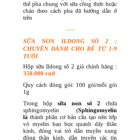
thể pha chung với sữa công thức hoặc
cháo theo cách pha đã hướng dẫn ở
trên
—–
SỮA NON ILDONG SỐ 2 :
CHUYÊN DÀNH CHO BÉ TỪ 1-9
TUỔI
Hộp sữa Ildong số 2 giá chính hãng :
350.000 vnđ
Quy cách đóng gói: 100 gói/mỗi gói
1g
Trong hộp
sữa non số 2
chứa
sphingomyelin (
Sphingomyelin
là
thành phần cơ bản cấu tạo nên lớp
vỏ myelin bao bọc quanh dây thần
kinh, đóng vai trò dẫn truyền xung
động thần kinh, dẫn truyền các tín