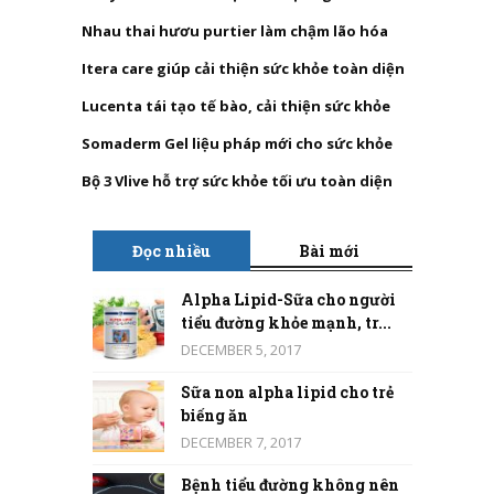
Nhau thai hươu purtier làm chậm lão hóa
Itera care giúp cải thiện sức khỏe toàn diện
Lucenta tái tạo tế bào, cải thiện sức khỏe
Somaderm Gel liệu pháp mới cho sức khỏe
Bộ 3 Vlive hỗ trợ sức khỏe tối ưu toàn diện
Đọc nhiều
Bài mới
Alpha Lipid-Sữa cho người
tiểu đường khỏe mạnh, tr...
DECEMBER 5, 2017
Sữa non alpha lipid cho trẻ
biếng ăn
DECEMBER 7, 2017
Bệnh tiểu đường không nên