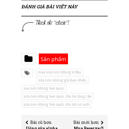
ĐÁNH GIÁ BÀI VIẾT NÀY
Sản phẩm
mua sữa non ildong ở đâu
sữa non ildong giá bao nhiêu
sua non ildong han quoc
sữa non ildong han quoc cho bé tăng cân
sữa non ildong hàn quốc cho trẻ sơ sinh
Bài cũ hơn
Bài mới hơn
Uống sữa alpha
Mua Reserve Ở