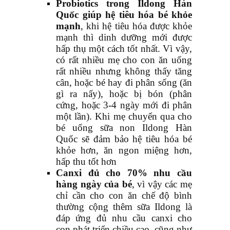
Probiotics trong Ildong Hàn
Quốc giúp hệ tiêu hóa bé khỏe
mạnh
, khi hệ tiêu hóa được khỏe
mạnh thì dinh dưỡng mới được
hấp thụ một cách tốt nhất. Vì vậy,
có rất nhiều mẹ cho con ăn uống
rất nhiều nhưng không thấy tăng
cân, hoặc bé hay đi phân sống (ăn
gì ra nấy), hoặc bị bón (phân
cứng, hoặc 3-4 ngày mới đi phân
một lần). Khi mẹ chuyển qua cho
bé uống sữa non Ildong Hàn
Quốc sẽ đảm bảo hệ tiêu hóa bé
khỏe hơn, ăn ngon miệng hơn,
hấp thu tốt hơn
Canxi đủ cho 70% nhu cầu
hàng ngày của bé
, vì vậy các mẹ
chỉ cần cho con ăn chế độ bình
thường cộng thêm sữa Ildong là
đáp ứng đủ nhu cầu canxi cho
con phát triển chiều cao, cũng như