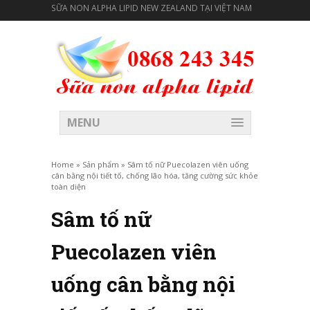
SỮA NON ALPHA LIPID NEW ZEALAND TẠI VIỆT NAM
MENU
Home
»
Sản phẩm
»
Sâm tố nữ Puecolazen viên uống
cân bằng nội tiết tố, chống lão hóa, tăng cường sức khỏe
toàn diện
Sâm tố nữ
Puecolazen viên
uống cân bằng nội