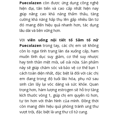
Puecolazen
còn được ứng dụng công nghệ
hiện đại, tân tiến và cao cấp nhất hiện nay
giúp nâng cao khả năng thẩm thấu, tăng
cường khả năng hấp thụ lên gấp nhiều lần từ
đó mang đến hiệu quả nhanh hơn, tác dụng
lâu dài và bền vững hơn.
Với
viên uống nội tiết tố Sâm tố nữ
Puecolazen
trong tay, các chị em sẽ không
còn lo ngại tình trạng làn da xuống cấp, ham
muốn tình dục suy giảm, cơ thể suy nhược
hay tinh thần mệt mỏi, uể oải nữa. Sản phẩm
này sẽ giúp chăm sóc và bảo vệ cơ thể bạn 1
cách toàn diện nhất, đặc biệt là đối với các chị
em đang trong độ tuổi lão hóa, phụ nữ sau
sinh cần lấy lại vóc dáng và sức khỏe. Quan
trọng hơn, hàm lượng estrogen sẽ hỗ trợ tăng
kích thước vòng 1, giúp chị em quyến rũ hơn,
tự tin hơn với thân hình của mình. Đồng thời
còn mang đến hiệu quả phòng tránh ung thư
vượt trội, đặc biệt là ung thư cổ tử cung.