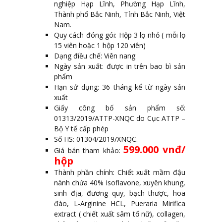
nghiệp Hạp Lĩnh, Phường Hạp Lĩnh,
Thành phố Bắc Ninh, Tỉnh Bắc Ninh, Việt
Nam.
Quy cách đóng gói: Hộp 3 lọ nhỏ ( mỗi lọ
15 viên hoặc 1 hộp 120 viên)
Dạng điều chế: Viên nang
Ngày sản xuất: được in trên bao bì sản
phẩm
Hạn sử dụng: 36 tháng kể từ ngày sản
xuất
Giấy công bố sản phẩm số:
01313/2019/ATTP-XNQC do Cục ATTP –
Bộ Y tế cấp phép
Số HS: 01304/2019/XNQC.
599.000 vnđ/
Giá bán tham khảo:
hộp
Thành phần chính: Chiết xuất mầm đậu
nành chứa 40% Isoflavone, xuyên khung,
sinh địa, đương quy, bạch thược, hoa
đào, L-Arginine HCL, Pueraria Mirifica
extract ( chiết xuất sâm tố nữ), collagen,