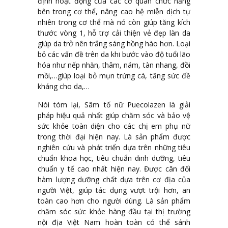
định hoạt động của các cơ quan chức năng
bên trong cơ thể, nâng cao hệ miễn dịch tự
nhiên trong cơ thể mà nó còn giúp tăng kích
thước vòng 1, hỗ trợ cải thiện vẻ đẹp làn da
giúp da trở nên trắng sáng hồng hào hơn. Loại
bỏ các vấn đề trên da khi bước vào độ tuổi lão
hóa như nếp nhăn, thâm, nám, tàn nhang, đồi
mồi,…giúp loại bỏ mụn trứng cá, tăng sức đề
kháng cho da,…
Nói tóm lại, Sâm tố nữ Puecolazen là giải
pháp hiệu quả nhất giúp chăm sóc và bảo vệ
sức khỏe toàn diện cho các chị em phụ nữ
trong thời đại hiện nay. Là sản phẩm được
nghiên cứu và phát triển dựa trên những tiêu
chuẩn khoa học, tiêu chuẩn dinh dưỡng, tiêu
chuẩn y tế cao nhất hiện nay. Được cân đối
hàm lượng dưỡng chất dựa trên cơ địa của
người Việt, giúp tác dụng vượt trội hơn, an
toàn cao hơn cho người dùng. Là sản phẩm
chăm sóc sức khỏe hàng đầu tại thị trường
nội địa Việt Nam hoàn toàn có thể sánh