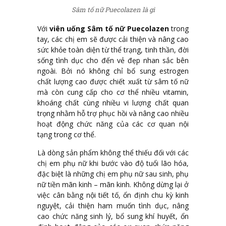
Sâm tố nữ Puecolazen là gì
Với
viên uống Sâm tố nữ Puecolazen
trong
tay, các chị em sẽ được cải thiện và nâng cao
sức khỏe toàn diện từ thể trạng, tinh thần, đời
sống tình dục cho đến vẻ đẹp nhan sắc bên
ngoài. Bởi nó không chỉ bổ sung estrogen
chất lượng cao được chiết xuất từ sâm tố nữ
mà còn cung cấp cho cơ thể nhiều vitamin,
khoáng chất cùng nhiều vi lượng chất quan
trọng nhằm hỗ trợ phục hồi và nâng cao nhiều
hoạt động chức năng của các cơ quan nội
tạng trong cơ thể.
Là dòng sản phẩm không thể thiếu đối với các
chị em phụ nữ khi bước vào độ tuổi lão hóa,
đặc biệt là những chị em phụ nữ sau sinh, phụ
nữ tiền mãn kinh – mãn kinh. Không dừng lại ở
việc cân bằng nội tiết tố, ổn định chu kỳ kinh
nguyệt, cải thiện ham muốn tình dục, nâng
cao chức năng sinh lý, bổ sung khí huyết, ổn