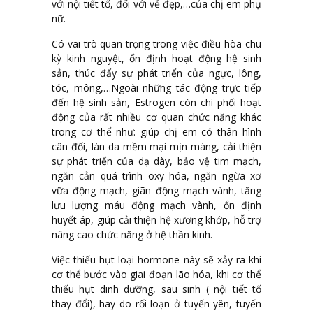
với nội tiết tố, đối với vẻ đẹp,…của chị em phụ
nữ.
Có vai trò quan trọng trong việc điều hòa chu
kỳ kinh nguyệt, ổn định hoạt động hệ sinh
sản, thúc đẩy sự phát triển của ngực, lông,
tóc, mông,…Ngoài những tác động trực tiếp
đến hệ sinh sản, Estrogen còn chi phối hoạt
động của rất nhiều cơ quan chức năng khác
trong cơ thể như: giúp chị em có thân hình
cân đối, làn da mềm mại mịn màng, cải thiện
sự phát triển của dạ dày, bảo vệ tim mạch,
ngăn cản quá trình oxy hóa, ngăn ngừa xơ
vữa động mạch, giãn động mạch vành, tăng
lưu lượng máu động mạch vành, ổn định
huyết áp, giúp cải thiện hệ xương khớp, hỗ trợ
nâng cao chức năng ở hệ thần kinh.
Việc thiếu hụt loại hormone này sẽ xảy ra khi
cơ thể bước vào giai đoạn lão hóa, khi cơ thể
thiếu hụt dinh dưỡng, sau sinh ( nội tiết tố
thay đổi), hay do rối loạn ở tuyến yên, tuyến