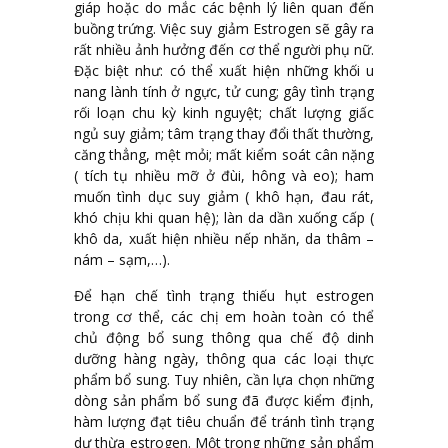
giáp hoặc do mắc các bệnh lý liên quan đến
buồng trứng. Việc suy giảm Estrogen sẽ gây ra
rất nhiều ảnh hưởng đến cơ thể người phụ nữ.
Đặc biệt như: có thể xuất hiện những khối u
nang lành tính ở ngực, tử cung; gây tình trạng
rối loạn chu kỳ kinh nguyệt; chất lượng giấc
ngủ suy giảm; tâm trạng thay đổi thất thường,
căng thẳng, mệt mỏi; mất kiểm soát cân nặng
( tích tụ nhiều mỡ ở đùi, hông và eo); ham
muốn tình dục suy giảm ( khô hạn, đau rát,
khó chịu khi quan hệ); làn da dần xuống cấp (
khô da, xuất hiện nhiều nếp nhăn, da thâm –
nám – sạm,…).
Để hạn chế tình trạng thiếu hụt estrogen
trong cơ thể, các chị em hoàn toàn có thể
chủ động bổ sung thông qua chế độ dinh
dưỡng hàng ngày, thông qua các loại thực
phẩm bổ sung. Tuy nhiên, cần lựa chọn những
dòng sản phẩm bổ sung đã được kiểm định,
hàm lượng đạt tiêu chuẩn để tránh tình trạng
dư thừa estrogen. Một trong những sản phẩm