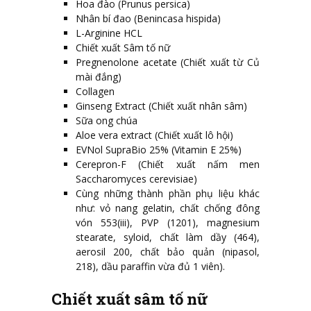
Hoa đào (Prunus persica)
Nhân bí đao (Benincasa hispida)
L-Arginine HCL
Chiết xuất Sâm tố nữ
Pregnenolone acetate (Chiết xuất từ Củ
mài đắng)
Collagen
Ginseng Extract (Chiết xuất nhân sâm)
Sữa ong chúa
Aloe vera extract (Chiết xuất lô hội)
EVNol SupraBio 25% (Vitamin E 25%)
Cerepron-F (Chiết xuất nấm men
Saccharomyces cerevisiae)
Cùng những thành phần phụ liệu khác
như: vỏ nang gelatin, chất chống đông
vón 553(iii), PVP (1201), magnesium
stearate, syloid, chất làm dầy (464),
aerosil 200, chất bảo quản (nipasol,
218), dầu paraffin vừa đủ 1 viên).
Chiết xuất sâm tố nữ