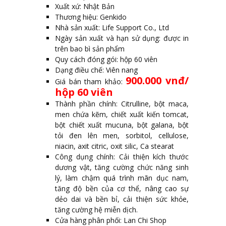
Xuất xứ: Nhật Bản
Thương hiệu: Genkido
Nhà sản xuất: Life Support Co., Ltd
Ngày sản xuất và hạn sử dụng: được in
trên bao bì sản phẩm
Quy cách đóng gói: hộp 60 viên
Dạng điều chế: Viên nang
900.000 vnđ/
Giá bán tham khảo:
hộp 60 viên
Thành phần chính: Citrulline, bột maca,
men chứa kẽm, chiết xuất kiến ​​tomcat,
bột chiết xuất mucuna, bột galana, bột
tỏi đen lên men, sorbitol, cellulose,
niacin, axit citric, oxit silic, Ca stearat
Công dụng chính: Cải thiện kích thước
dương vật, tăng cường chức năng sinh
lý, làm chậm quá trình mãn dục nam,
tăng độ bền của cơ thể, nâng cao sự
dẻo dai và bền bỉ, cải thiện sức khỏe,
tăng cường hệ miễn dịch.
Cửa hàng phân phối: Lan Chi Shop