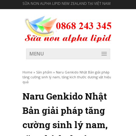
SỮA NON ALPHA LIPID NEW ZEALAND TẠI VIỆT NAM
MENU
Home
»
Sản phẩm
»
Naru Genkido Nhật Bản giải pháp
tăng cường sinh lý nam, tăng kích thước dương vật hiệu
quả
Naru Genkido Nhật
Bản giải pháp tăng
cường sinh lý nam,