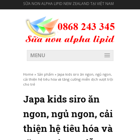
SỮA NON ALPHA LIPID NEW ZEALAND TẠI VIỆT NAM
MENU
Home
»
Sản phẩm
»
Japa kids siro ăn ngon, ngủ ngon,
cải thiện hệ tiêu hóa và tăng cường miễn dịch vượt trội
cho trẻ
Japa kids siro ăn
ngon, ngủ ngon, cải
thiện hệ tiêu hóa và