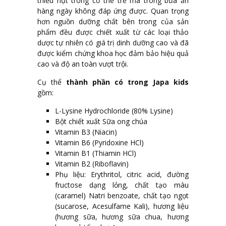
thiếu hụt trong cơ thể trẻ mà trong bữa ăn
hàng ngày không đáp ứng được. Quan trọng
hơn nguồn dưỡng chất bên trong của sản
phẩm đều được chiết xuất từ các loại thảo
dược tự nhiên có giá trị dinh dưỡng cao và đã
được kiểm chứng khoa học đảm bảo hiệu quả
cao và độ an toàn vượt trội.
Cụ thể
thành phần có trong Japa kids
gồm:
L-Lysine Hydrochloride (80% Lysine)
Bột chiết xuất Sữa ong chúa
Vitamin B3 (Niacin)
Vitamin B6 (Pyridoxine HCl)
Vitamin B1 (Thiamin HCl)
Vitamin B2 (Riboflavin)
Phụ liệu: Erythritol, citric acid, đường
fructose dạng lỏng, chất tạo màu
(caramel) Natri benzoate, chất tạo ngọt
(sucarose, Acesulfame Kali), hương liệu
(hương sữa, hương sữa chua, hương