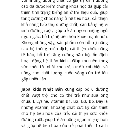
Với những dưỡng chất có giá trị dinh dưỡng
cao đã được kiểm chứng khoa học đã giúp cải
thiện tình trạng biếng ăn ở trẻ hiệu quả, giúp
tăng cường chức năng ở hệ tiêu hóa, cải thiện
khả năng hấp thụ dưỡng chất, cân bằng hệ vi
sinh đường ruột, giúp trẻ ăn ngon miệng ngủ
ngon giấc, hỗ trợ hệ tiêu hóa khỏe mạnh hơn.
Không những vậy, sản phẩm còn hỗ trợ nâng
cao hệ thống miễn dịch, cải thiện chức năng
tế bào, hỗ trợ tăng cường não bộ, ổn định
hoạt động hệ thần kinh,…Giúp tạo nền tảng
sức khỏe tốt nhất cho trẻ, từ đó cải thiện và
nâng cao chất lượng cuộc sống của trẻ lên
gấp nhiều lần.
Japa kids Nhật Bản
cung cấp bộ 6 dưỡng
chất vượt trội cho cơ thể trẻ như sữa ong
chúa, L Lysine, vitamin B1, B2, B3, B6. Đây là
những vitamin, khoáng chất cực kỳ cần thiết
cho hệ tiêu hóa của trẻ, cải thiện sức khỏe
đường ruột, giúp trẻ ăn uống ngon miệng hơn
và giúp hệ tiêu hóa của trẻ phát triển 1 cách