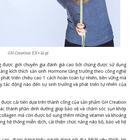
GH Creation EX+ là gì
 được giới chuyên gia đánh giá cao bởi chúng được sử dụng
ăng kích thích sản sinh Hormone tăng trưởng theo công nghệ
ợ phát triển chiều cao 1 cách hoàn toàn tự nhiên, bền vững mà
 tác động nào đến sự sinh trưởng và phát triển tự nhiên của
 được cải tiến dựa trên thành công của sản phẩm GH Creation
các thành phần dinh dưỡng giúp bảo vệ và chăm sóc sụn khớp
à collagen mà còn được bổ sung thêm những vitamin và khoáng
ng hệ thống miễn dịch, cải thiện chức năng não bộ, bảo vệ hệ
cao, được hàng triệu người dùng nội địa Nhật yêu thích, tin