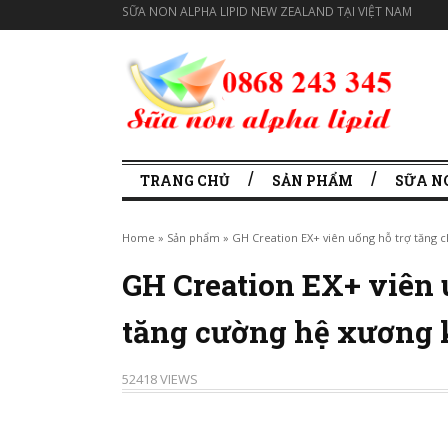
SỮA NON ALPHA LIPID NEW ZEALAND TẠI VIỆT NAM
TRANG CHỦ
SẢN PHẨM
SỮA N
Home
»
Sản phẩm
»
GH Creation EX+ viên uống hỗ trợ tăng 
GH Creation EX+ viên u
tăng cường hệ xương 
52418 VIEWS