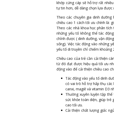
khớp cứng cáp sẽ hỗ trợ rất nhiều
tự tin hơn, dễ dàng chọn lựa được 
Theo các chuyên gia dinh dưỡng hà
chiều cao 1 cách tối ưu chính là: g
Theo các nhà khoa học phân tích t
những yếu tố không thể tác động (
chỉnh được ( dinh dưỡng, vận động, 
sống). Việc tác động vào những yếu
yếu tố di truyền chỉ chiếm khoảng
Chiều cao của trẻ cần cải thiện cà
từ đó đạt được hiệu quả tối ưu n
động vào để cải thiện chiều cao ch
Tác động vào yếu tố dinh dưỡ
có vai trò hỗ trợ hấp thụ các
canxi, magiê và vitamin D3 n
Thường xuyên luyện tập thể 
sức khỏe toàn diện, giúp trẻ
cao tối ưu.
Cải thiện chất lượng giấc ng