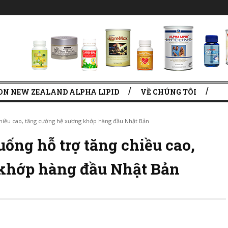
ON NEW ZEALAND ALPHA LIPID
VỀ CHÚNG TÔI
chiều cao, tăng cường hệ xương khớp hàng đầu Nhật Bản
ống hỗ trợ tăng chiều cao,
khớp hàng đầu Nhật Bản