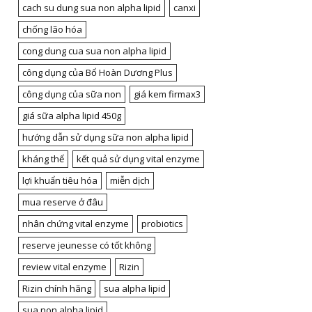
cach su dung sua non alpha lipid
canxi
chống lão hóa
cong dung cua sua non alpha lipid
công dụng của Bổ Hoàn Dương Plus
công dụng của sữa non
giá kem firmax3
giá sữa alpha lipid 450g
hướng dẫn sử dụng sữa non alpha lipid
kháng thể
kết quả sử dụng vital enzyme
lợi khuẩn tiêu hóa
miễn dịch
mua reserve ở đâu
nhân chứng vital enzyme
probiotics
reserve jeunesse có tốt không
review vital enzyme
Rizin
Rizin chính hãng
sua alpha lipid
sua non alpha lipid