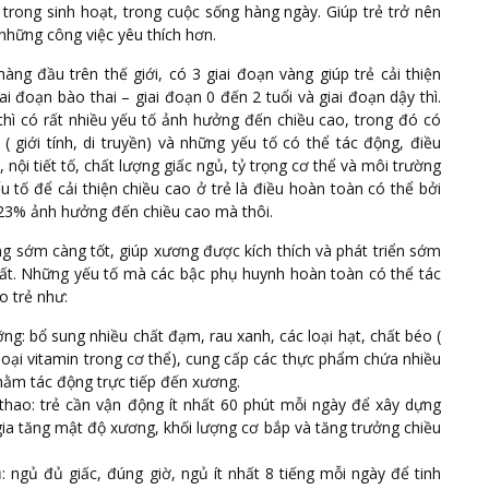
 trong sinh hoạt, trong cuộc sống hàng ngày. Giúp trẻ trở nên
những công việc yêu thích hơn.
ng đầu trên thế giới, có 3 giai đoạn vàng giúp trẻ cải thiện
iai đoạn bào thai – giai đoạn 0 đến 2 tuổi và giai đoạn dậy thì.
hì có rất nhiều yếu tố ảnh hưởng đến chiều cao, trong đó có
 giới tính, di truyền) và những yếu tố có thể tác động, điều
nội tiết tố, chất lượng giấc ngủ, tỷ trọng cơ thể và môi trường
 tố để cải thiện chiều cao ở trẻ là điều hoàn toàn có thể bởi
 23% ảnh hưởng đến chiều cao mà thôi.
ng sớm càng tốt, giúp xương được kích thích và phát triển sớm
hất. Những yếu tố mà các bậc phụ huynh hoàn toàn có thể tác
o trẻ như:
ng: bổ sung nhiều chất đạm, rau xanh, các loại hạt, chất béo (
 loại vitamin trong cơ thể), cung cấp các thực phẩm chứa nhiều
hằm tác động trực tiếp đến xương.
thao: trẻ cần vận động ít nhất 60 phút mỗi ngày để xây dựng
 gia tăng mật độ xương, khối lượng cơ bắp và tăng trưởng chiều
ủ: ngủ đủ giấc, đúng giờ, ngủ ít nhất 8 tiếng mỗi ngày để tinh