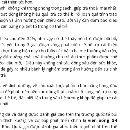
cải thiện tốt hơn.
h, không khí trong phòng trong sạch, giúp trẻ thoải mái nhất.
 hoạt động không hiệu quả, trẻ có thể bị rối loạn quá trình trao
 muộn và ảnh hưởng đến chiều cao. Bởi vậy cần đảm bảo điều
ân bằng nội tiết tố trong cơ thể trẻ.
hiều cao đến 32%, như vậy có thể thấy nếu trẻ được bồi bổ,
t yếu trong 3 giai đoạn vàng phát triển sẽ hỗ trợ cải thiện
, thực trạng hiện nay cho thấy các bậc cha mẹ thường bận rộn,
 đầy đủ dưỡng chất mà thường cho trẻ ăn thực phẩm được chế
béo, dầu mỡ,…Điều này không chỉ tác động xấu đến sức khỏe,
dễ gây ra nhiều bệnh lý nghiêm trọng ảnh hưởng đến sự sinh
trẻ.
ứu về dinh dưỡng, về sản xuất thực phẩm chức năng hàng đầu
ian để phát triển nên các dòng thực phẩm bổ sung, hỗ trợ cung
ơ thể trẻ, đặc biệt tập trung vào hệ xương khớp để giúp trẻ cải
 nhất.
g đã và đang được đánh giá cao trên thị trường quốc tế bởi
ch thích xương và cơ bắp phát triển chính là
viên uống GH
Bản. Quốc gia được đánh giá phát triển mạnh nhất trên thế