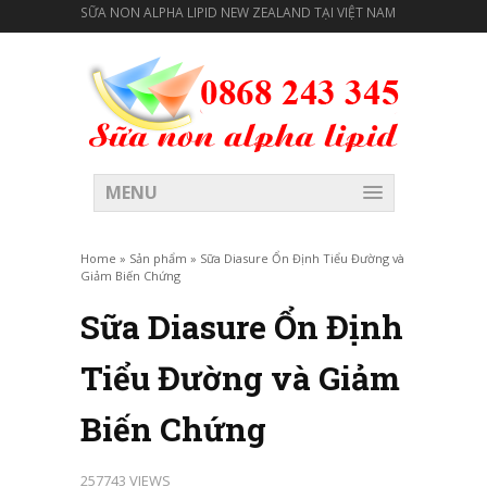
SỮA NON ALPHA LIPID NEW ZEALAND TẠI VIỆT NAM
MENU
Home
»
Sản phẩm
»
Sữa Diasure Ổn Định Tiểu Đường và
Giảm Biến Chứng
Sữa Diasure Ổn Định
Tiểu Đường và Giảm
Biến Chứng
257743 VIEWS