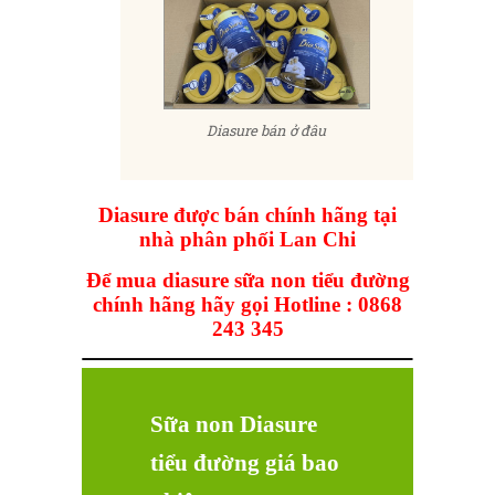
Diasure bán ở đâu
Diasure được bán chính hãng tại
nhà phân phối Lan Chi
Để mua diasure sữa non tiểu đường
chính hãng hãy gọi Hotline : 0868
243 345
Sữa non Diasure
tiểu đường giá bao