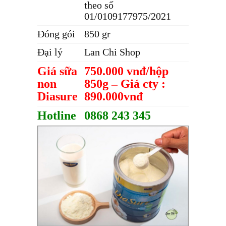
theo số
01/0109177975/2021
Đóng gói
850 gr
Đại lý
Lan Chi Shop
Giá sữa
750.000 vnđ/hộp
non
850g – Giá cty :
Diasure
890.000vnđ
Hotline
0868 243 345